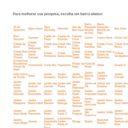
Para melhorar sua pesquisa, escolha um bairro abaixo:
Bairro
Bairro
23 de
Água
Alto da
Planejado
Planejado
Água Limpa
Alameda
Boa Vista
Setembro
Vermelha
Boa Vista
Mirante
Mirante do
do Pary
Pary,
Bom
Capão do
Capela do
Cassira
Canelas
Centro
Centro Norte
Centro Sul
Sucesso
Pequi
Piçarrão
Lúcia
Cidade
Cohab
Cidade de
Cohab Asa
Cohab Asa
Cohab
Cohab Cristo
Cohab Do
Nova
Cabo
Deus
Bela
Branca
Canellas
Rei
Bosco
Hollywood
Michel
Cohab Dom
Cohab
Cohab
Cohab
Cohab Vinte e
Cohab
Cohab
Colinas
Orlando
Jaime
Santa
Sete de
Quatro de
Primavera
Santa Clara
Verdejante
Chaves
Campos
Isabel
Maio
Dezembro
Condomínio
Residencial
Florais da
Frutal de
Construmat
Cristo Rei
Figueirinha
Glória
Guarita II
Florais da
Mata
Minas
Mata
Jardim
Jardim
Hélio Ponce
Jardim
Jardim
Jardim
Jardim
Ipase
Buenos
Campos
de Arruda
Aeroporto
América
Beira Rio
Cerrado
Aires
Verdes
Jardim
Jardim
Jardim das
Jardim das
Jardim das
Jardim de
Jardim dos
Jardim dos
Costa
das
Acácias
Canoas
Flores
Alá
Estados
Girassóis
Verde
Palmeiras
Jardim
Jardim
Jardim
Jardim
Jardim
Jardim
Jardim
Jardim
Eldorado
Esmeralda
Glória l
Glória ll
Ikaraí
Imperador
Imperial
Itororó
Jardim
Jardim
Jardim
Jardim
Jardim
Jardim
Nossa
Jardim Novo
Jardim
Novo
Marajoara
Maria Izabel
Mariana
Maringá
Senhora
Mundo
Novo Niter
Horizonte
Santana
Jardim
Jardim
Jardim
Jardim
Jardim
Jardim
Jardim
São
Jardim União
Ouro Verde
Panorama
Paula I
Paula II
Potiguar
Vasconcel
Francisco
Joaquim
Loteamento
Nossa
Jardim
Marechal
Jeanne
Augustinho
Jardim
Manga
Mapim
Senhora da
Vista Alegre
Rondon
Curvo
Paula III
Guia
Nova