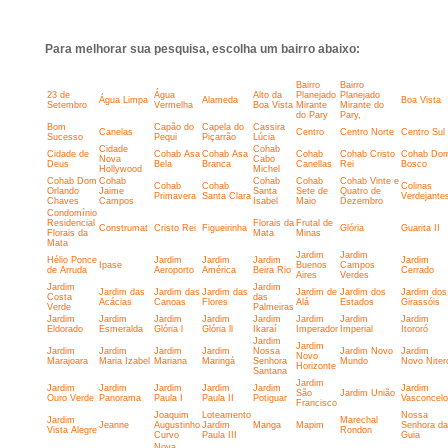
Para melhorar sua pesquisa, escolha um bairro abaixo:
Bairro
Bairro
23 de
Água
Alto da
Planejado
Planejado
Água Limpa
Alameda
Boa Vista
Setembro
Vermelha
Boa Vista
Mirante
Mirante do
do Pary
Pary,
Bom
Capão do
Capela do
Cassira
Canelas
Centro
Centro Norte
Centro Sul
Sucesso
Pequi
Piçarrão
Lúcia
Cidade
Cohab
Cidade de
Cohab Asa
Cohab Asa
Cohab
Cohab Cristo
Cohab Do
Nova
Cabo
Deus
Bela
Branca
Canellas
Rei
Bosco
Hollywood
Michel
Cohab Dom
Cohab
Cohab
Cohab
Cohab Vinte e
Cohab
Cohab
Colinas
Orlando
Jaime
Santa
Sete de
Quatro de
Primavera
Santa Clara
Verdejante
Chaves
Campos
Isabel
Maio
Dezembro
Condomínio
Residencial
Florais da
Frutal de
Construmat
Cristo Rei
Figueirinha
Glória
Guarita II
Florais da
Mata
Minas
Mata
Jardim
Jardim
Hélio Ponce
Jardim
Jardim
Jardim
Jardim
Ipase
Buenos
Campos
de Arruda
Aeroporto
América
Beira Rio
Cerrado
Aires
Verdes
Jardim
Jardim
Jardim das
Jardim das
Jardim das
Jardim de
Jardim dos
Jardim dos
Costa
das
Acácias
Canoas
Flores
Alá
Estados
Girassóis
Verde
Palmeiras
Jardim
Jardim
Jardim
Jardim
Jardim
Jardim
Jardim
Jardim
Eldorado
Esmeralda
Glória l
Glória ll
Ikaraí
Imperador
Imperial
Itororó
Jardim
Jardim
Jardim
Jardim
Jardim
Jardim
Nossa
Jardim Novo
Jardim
Novo
Marajoara
Maria Izabel
Mariana
Maringá
Senhora
Mundo
Novo Niter
Horizonte
Santana
Jardim
Jardim
Jardim
Jardim
Jardim
Jardim
Jardim
São
Jardim União
Ouro Verde
Panorama
Paula I
Paula II
Potiguar
Vasconcel
Francisco
Joaquim
Loteamento
Nossa
Jardim
Marechal
Jeanne
Augustinho
Jardim
Manga
Mapim
Senhora da
Vista Alegre
Rondon
Curvo
Paula III
Guia
Nova