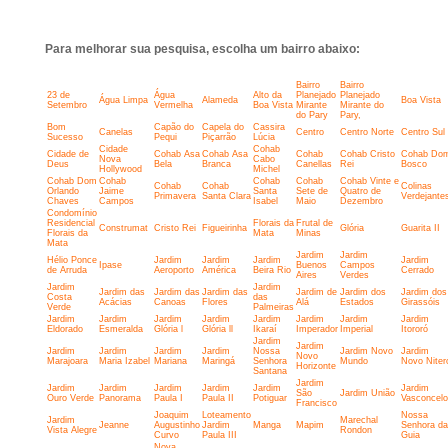
Para melhorar sua pesquisa, escolha um bairro abaixo:
Bairro
Bairro
23 de
Água
Alto da
Planejado
Planejado
Água Limpa
Alameda
Boa Vista
Setembro
Vermelha
Boa Vista
Mirante
Mirante do
do Pary
Pary,
Bom
Capão do
Capela do
Cassira
Canelas
Centro
Centro Norte
Centro Sul
Sucesso
Pequi
Piçarrão
Lúcia
Cidade
Cohab
Cidade de
Cohab Asa
Cohab Asa
Cohab
Cohab Cristo
Cohab Do
Nova
Cabo
Deus
Bela
Branca
Canellas
Rei
Bosco
Hollywood
Michel
Cohab Dom
Cohab
Cohab
Cohab
Cohab Vinte e
Cohab
Cohab
Colinas
Orlando
Jaime
Santa
Sete de
Quatro de
Primavera
Santa Clara
Verdejante
Chaves
Campos
Isabel
Maio
Dezembro
Condomínio
Residencial
Florais da
Frutal de
Construmat
Cristo Rei
Figueirinha
Glória
Guarita II
Florais da
Mata
Minas
Mata
Jardim
Jardim
Hélio Ponce
Jardim
Jardim
Jardim
Jardim
Ipase
Buenos
Campos
de Arruda
Aeroporto
América
Beira Rio
Cerrado
Aires
Verdes
Jardim
Jardim
Jardim das
Jardim das
Jardim das
Jardim de
Jardim dos
Jardim dos
Costa
das
Acácias
Canoas
Flores
Alá
Estados
Girassóis
Verde
Palmeiras
Jardim
Jardim
Jardim
Jardim
Jardim
Jardim
Jardim
Jardim
Eldorado
Esmeralda
Glória l
Glória ll
Ikaraí
Imperador
Imperial
Itororó
Jardim
Jardim
Jardim
Jardim
Jardim
Jardim
Nossa
Jardim Novo
Jardim
Novo
Marajoara
Maria Izabel
Mariana
Maringá
Senhora
Mundo
Novo Niter
Horizonte
Santana
Jardim
Jardim
Jardim
Jardim
Jardim
Jardim
Jardim
São
Jardim União
Ouro Verde
Panorama
Paula I
Paula II
Potiguar
Vasconcel
Francisco
Joaquim
Loteamento
Nossa
Jardim
Marechal
Jeanne
Augustinho
Jardim
Manga
Mapim
Senhora da
Vista Alegre
Rondon
Curvo
Paula III
Guia
Nova