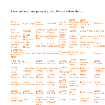
Para melhorar sua pesquisa, escolha um bairro abaixo:
Bairro
Bairro
23 de
Água
Alto da
Planejado
Planejado
Água Limpa
Alameda
Boa Vista
Setembro
Vermelha
Boa Vista
Mirante
Mirante do
do Pary
Pary,
Bom
Capão do
Capela do
Cassira
Canelas
Centro
Centro Norte
Centro Sul
Sucesso
Pequi
Piçarrão
Lúcia
Cidade
Cohab
Cidade de
Cohab Asa
Cohab Asa
Cohab
Cohab Cristo
Cohab Do
Nova
Cabo
Deus
Bela
Branca
Canellas
Rei
Bosco
Hollywood
Michel
Cohab Dom
Cohab
Cohab
Cohab
Cohab Vinte e
Cohab
Cohab
Colinas
Orlando
Jaime
Santa
Sete de
Quatro de
Primavera
Santa Clara
Verdejante
Chaves
Campos
Isabel
Maio
Dezembro
Condomínio
Residencial
Florais da
Frutal de
Construmat
Cristo Rei
Figueirinha
Glória
Guarita II
Florais da
Mata
Minas
Mata
Jardim
Jardim
Hélio Ponce
Jardim
Jardim
Jardim
Jardim
Ipase
Buenos
Campos
de Arruda
Aeroporto
América
Beira Rio
Cerrado
Aires
Verdes
Jardim
Jardim
Jardim das
Jardim das
Jardim das
Jardim de
Jardim dos
Jardim dos
Costa
das
Acácias
Canoas
Flores
Alá
Estados
Girassóis
Verde
Palmeiras
Jardim
Jardim
Jardim
Jardim
Jardim
Jardim
Jardim
Jardim
Eldorado
Esmeralda
Glória l
Glória ll
Ikaraí
Imperador
Imperial
Itororó
Jardim
Jardim
Jardim
Jardim
Jardim
Jardim
Nossa
Jardim Novo
Jardim
Novo
Marajoara
Maria Izabel
Mariana
Maringá
Senhora
Mundo
Novo Niter
Horizonte
Santana
Jardim
Jardim
Jardim
Jardim
Jardim
Jardim
Jardim
São
Jardim União
Ouro Verde
Panorama
Paula I
Paula II
Potiguar
Vasconcel
Francisco
Joaquim
Loteamento
Nossa
Jardim
Marechal
Jeanne
Augustinho
Jardim
Manga
Mapim
Senhora da
Vista Alegre
Rondon
Curvo
Paula III
Guia
Nova