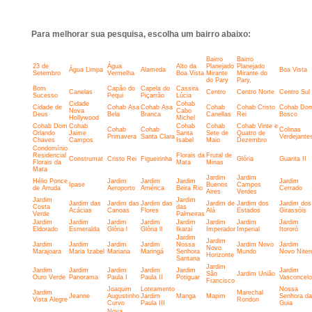
Para melhorar sua pesquisa, escolha um bairro abaixo:
Bairro
Bairro
23 de
Água
Alto da
Planejado
Planejado
Água Limpa
Alameda
Boa Vista
Setembro
Vermelha
Boa Vista
Mirante
Mirante do
do Pary
Pary,
Bom
Capão do
Capela do
Cassira
Canelas
Centro
Centro Norte
Centro Sul
Sucesso
Pequi
Piçarrão
Lúcia
Cidade
Cohab
Cidade de
Cohab Asa
Cohab Asa
Cohab
Cohab Cristo
Cohab Do
Nova
Cabo
Deus
Bela
Branca
Canellas
Rei
Bosco
Hollywood
Michel
Cohab Dom
Cohab
Cohab
Cohab
Cohab Vinte e
Cohab
Cohab
Colinas
Orlando
Jaime
Santa
Sete de
Quatro de
Primavera
Santa Clara
Verdejante
Chaves
Campos
Isabel
Maio
Dezembro
Condomínio
Residencial
Florais da
Frutal de
Construmat
Cristo Rei
Figueirinha
Glória
Guarita II
Florais da
Mata
Minas
Mata
Jardim
Jardim
Hélio Ponce
Jardim
Jardim
Jardim
Jardim
Ipase
Buenos
Campos
de Arruda
Aeroporto
América
Beira Rio
Cerrado
Aires
Verdes
Jardim
Jardim
Jardim das
Jardim das
Jardim das
Jardim de
Jardim dos
Jardim dos
Costa
das
Acácias
Canoas
Flores
Alá
Estados
Girassóis
Verde
Palmeiras
Jardim
Jardim
Jardim
Jardim
Jardim
Jardim
Jardim
Jardim
Eldorado
Esmeralda
Glória l
Glória ll
Ikaraí
Imperador
Imperial
Itororó
Jardim
Jardim
Jardim
Jardim
Jardim
Jardim
Nossa
Jardim Novo
Jardim
Novo
Marajoara
Maria Izabel
Mariana
Maringá
Senhora
Mundo
Novo Niter
Horizonte
Santana
Jardim
Jardim
Jardim
Jardim
Jardim
Jardim
Jardim
São
Jardim União
Ouro Verde
Panorama
Paula I
Paula II
Potiguar
Vasconcel
Francisco
Joaquim
Loteamento
Nossa
Jardim
Marechal
Jeanne
Augustinho
Jardim
Manga
Mapim
Senhora da
Vista Alegre
Rondon
Curvo
Paula III
Guia
Nova