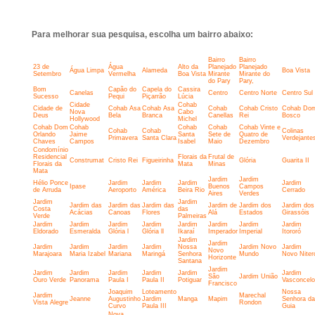
Para melhorar sua pesquisa, escolha um bairro abaixo:
Bairro
Bairro
23 de
Água
Alto da
Planejado
Planejado
Água Limpa
Alameda
Boa Vista
Setembro
Vermelha
Boa Vista
Mirante
Mirante do
do Pary
Pary,
Bom
Capão do
Capela do
Cassira
Canelas
Centro
Centro Norte
Centro Sul
Sucesso
Pequi
Piçarrão
Lúcia
Cidade
Cohab
Cidade de
Cohab Asa
Cohab Asa
Cohab
Cohab Cristo
Cohab Do
Nova
Cabo
Deus
Bela
Branca
Canellas
Rei
Bosco
Hollywood
Michel
Cohab Dom
Cohab
Cohab
Cohab
Cohab Vinte e
Cohab
Cohab
Colinas
Orlando
Jaime
Santa
Sete de
Quatro de
Primavera
Santa Clara
Verdejante
Chaves
Campos
Isabel
Maio
Dezembro
Condomínio
Residencial
Florais da
Frutal de
Construmat
Cristo Rei
Figueirinha
Glória
Guarita II
Florais da
Mata
Minas
Mata
Jardim
Jardim
Hélio Ponce
Jardim
Jardim
Jardim
Jardim
Ipase
Buenos
Campos
de Arruda
Aeroporto
América
Beira Rio
Cerrado
Aires
Verdes
Jardim
Jardim
Jardim das
Jardim das
Jardim das
Jardim de
Jardim dos
Jardim dos
Costa
das
Acácias
Canoas
Flores
Alá
Estados
Girassóis
Verde
Palmeiras
Jardim
Jardim
Jardim
Jardim
Jardim
Jardim
Jardim
Jardim
Eldorado
Esmeralda
Glória l
Glória ll
Ikaraí
Imperador
Imperial
Itororó
Jardim
Jardim
Jardim
Jardim
Jardim
Jardim
Nossa
Jardim Novo
Jardim
Novo
Marajoara
Maria Izabel
Mariana
Maringá
Senhora
Mundo
Novo Niter
Horizonte
Santana
Jardim
Jardim
Jardim
Jardim
Jardim
Jardim
Jardim
São
Jardim União
Ouro Verde
Panorama
Paula I
Paula II
Potiguar
Vasconcel
Francisco
Joaquim
Loteamento
Nossa
Jardim
Marechal
Jeanne
Augustinho
Jardim
Manga
Mapim
Senhora da
Vista Alegre
Rondon
Curvo
Paula III
Guia
Nova