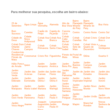
Para melhorar sua pesquisa, escolha um bairro abaixo:
Bairro
Bairro
23 de
Água
Alto da
Planejado
Planejado
Água Limpa
Alameda
Boa Vista
Setembro
Vermelha
Boa Vista
Mirante
Mirante do
do Pary
Pary,
Bom
Capão do
Capela do
Cassira
Canelas
Centro
Centro Norte
Centro Sul
Sucesso
Pequi
Piçarrão
Lúcia
Cidade
Cohab
Cidade de
Cohab Asa
Cohab Asa
Cohab
Cohab Cristo
Cohab Do
Nova
Cabo
Deus
Bela
Branca
Canellas
Rei
Bosco
Hollywood
Michel
Cohab Dom
Cohab
Cohab
Cohab
Cohab Vinte e
Cohab
Cohab
Colinas
Orlando
Jaime
Santa
Sete de
Quatro de
Primavera
Santa Clara
Verdejante
Chaves
Campos
Isabel
Maio
Dezembro
Condomínio
Residencial
Florais da
Frutal de
Construmat
Cristo Rei
Figueirinha
Glória
Guarita II
Florais da
Mata
Minas
Mata
Jardim
Jardim
Hélio Ponce
Jardim
Jardim
Jardim
Jardim
Ipase
Buenos
Campos
de Arruda
Aeroporto
América
Beira Rio
Cerrado
Aires
Verdes
Jardim
Jardim
Jardim das
Jardim das
Jardim das
Jardim de
Jardim dos
Jardim dos
Costa
das
Acácias
Canoas
Flores
Alá
Estados
Girassóis
Verde
Palmeiras
Jardim
Jardim
Jardim
Jardim
Jardim
Jardim
Jardim
Jardim
Eldorado
Esmeralda
Glória l
Glória ll
Ikaraí
Imperador
Imperial
Itororó
Jardim
Jardim
Jardim
Jardim
Jardim
Jardim
Nossa
Jardim Novo
Jardim
Novo
Marajoara
Maria Izabel
Mariana
Maringá
Senhora
Mundo
Novo Niter
Horizonte
Santana
Jardim
Jardim
Jardim
Jardim
Jardim
Jardim
Jardim
São
Jardim União
Ouro Verde
Panorama
Paula I
Paula II
Potiguar
Vasconcel
Francisco
Joaquim
Loteamento
Nossa
Jardim
Marechal
Jeanne
Augustinho
Jardim
Manga
Mapim
Senhora da
Vista Alegre
Rondon
Curvo
Paula III
Guia
Nova