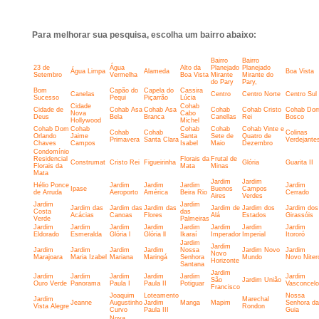
Para melhorar sua pesquisa, escolha um bairro abaixo:
Bairro
Bairro
23 de
Água
Alto da
Planejado
Planejado
Água Limpa
Alameda
Boa Vista
Setembro
Vermelha
Boa Vista
Mirante
Mirante do
do Pary
Pary,
Bom
Capão do
Capela do
Cassira
Canelas
Centro
Centro Norte
Centro Sul
Sucesso
Pequi
Piçarrão
Lúcia
Cidade
Cohab
Cidade de
Cohab Asa
Cohab Asa
Cohab
Cohab Cristo
Cohab Do
Nova
Cabo
Deus
Bela
Branca
Canellas
Rei
Bosco
Hollywood
Michel
Cohab Dom
Cohab
Cohab
Cohab
Cohab Vinte e
Cohab
Cohab
Colinas
Orlando
Jaime
Santa
Sete de
Quatro de
Primavera
Santa Clara
Verdejante
Chaves
Campos
Isabel
Maio
Dezembro
Condomínio
Residencial
Florais da
Frutal de
Construmat
Cristo Rei
Figueirinha
Glória
Guarita II
Florais da
Mata
Minas
Mata
Jardim
Jardim
Hélio Ponce
Jardim
Jardim
Jardim
Jardim
Ipase
Buenos
Campos
de Arruda
Aeroporto
América
Beira Rio
Cerrado
Aires
Verdes
Jardim
Jardim
Jardim das
Jardim das
Jardim das
Jardim de
Jardim dos
Jardim dos
Costa
das
Acácias
Canoas
Flores
Alá
Estados
Girassóis
Verde
Palmeiras
Jardim
Jardim
Jardim
Jardim
Jardim
Jardim
Jardim
Jardim
Eldorado
Esmeralda
Glória l
Glória ll
Ikaraí
Imperador
Imperial
Itororó
Jardim
Jardim
Jardim
Jardim
Jardim
Jardim
Nossa
Jardim Novo
Jardim
Novo
Marajoara
Maria Izabel
Mariana
Maringá
Senhora
Mundo
Novo Niter
Horizonte
Santana
Jardim
Jardim
Jardim
Jardim
Jardim
Jardim
Jardim
São
Jardim União
Ouro Verde
Panorama
Paula I
Paula II
Potiguar
Vasconcel
Francisco
Joaquim
Loteamento
Nossa
Jardim
Marechal
Jeanne
Augustinho
Jardim
Manga
Mapim
Senhora da
Vista Alegre
Rondon
Curvo
Paula III
Guia
Nova