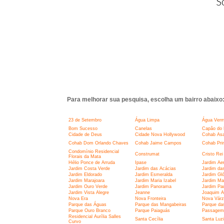
S
Para melhorar sua pesquisa, escolha um bairro abaixo
23 de Setembro
Água Limpa
Água Verm
Bom Sucesso
Canelas
Capão do 
Cidade de Deus
Cidade Nova Hollywood
Cohab Asa
Cohab Dom Orlando Chaves
Cohab Jaime Campos
Cohab Pri
Condomínio Residencial
Construmat
Cristo Rei
Florais da Mata
Hélio Ponce de Arruda
Ipase
Jardim Aer
Jardim Costa Verde
Jardim das Acácias
Jardim da
Jardim Eldorado
Jardim Esmeralda
Jardim Glór
Jardim Marajoara
Jardim Maria Izabel
Jardim Ma
Jardim Ouro Verde
Jardim Panorama
Jardim Pau
Jardim Vista Alegre
Jeanne
Joaquim A
Nova Era
Nova Fronteira
Nova Várz
Parque das Águas
Parque das Mangabeiras
Parque da
Parque Ouro Branco
Parque Paiaguás
Passagem
Residencial Aurília Salles
Santa Cecília
Santa Luz
Curvo