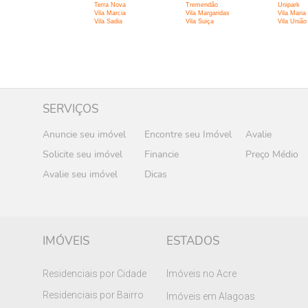
Terra Nova
Tremendão
Unipark
Vila Marcia
Vila Margaridas
Vila Maria
Vila Sadia
Vila Suiça
Vila União
SERVIÇOS
Anuncie seu imóvel
Encontre seu Imóvel
Avalie
Solicite seu imóvel
Financie
Preço Médio
Avalie seu imóvel
Dicas
IMÓVEIS
ESTADOS
Residenciais por Cidade
Imóveis no Acre
Residenciais por Bairro
Imóveis em Alagoas