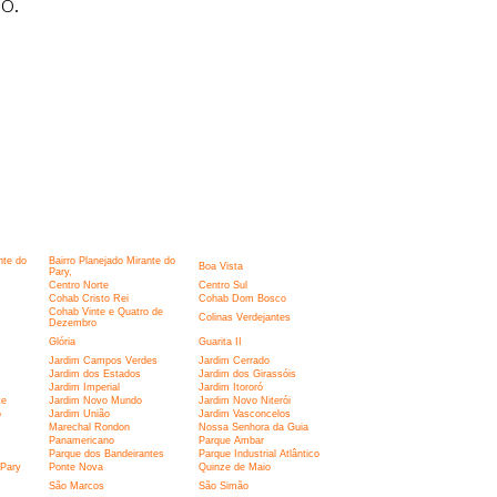
o.
nte do
Bairro Planejado Mirante do
Boa Vista
Pary,
Centro Norte
Centro Sul
Cohab Cristo Rei
Cohab Dom Bosco
Cohab Vinte e Quatro de
Colinas Verdejantes
Dezembro
Glória
Guarita II
Jardim Campos Verdes
Jardim Cerrado
Jardim dos Estados
Jardim dos Girassóis
Jardim Imperial
Jardim Itororó
te
Jardim Novo Mundo
Jardim Novo Niterói
o
Jardim União
Jardim Vasconcelos
Marechal Rondon
Nossa Senhora da Guia
Panamericano
Parque Ambar
Parque dos Bandeirantes
Parque Industrial Atlântico
 Pary
Ponte Nova
Quinze de Maio
São Marcos
São Simão