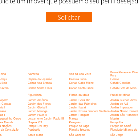
olicite um Imóvel que possuem o seu perfil desejad
Solicitar
:
Bairro Planejado Mira
elha
Alameda
Alto da Boa Vista
Pary
Pequi
Capela do Piçarrão
Cassira Lúcia
Centro
 Bela
Cohab Asa Branca
Cohab Cabo Michel
Cohab Canellas
mavera
Cohab Santa Clara
Cohab Santa Isabel
Cohab Sete de Maio
Figueirinha
Florais da Mata
Frutal de Minas
oporto
Jardim América
Jardim Beira Rio
Jardim Buenos Aires
s Canoas
Jardim das Flores
Jardim das Palmeiras
Jardim de Alá
ia l
Jardim Glória ll
Jardim Ikaraí
Jardim Imperador
riana
Jardim Maringá
Jardim Nossa Senhora Santana
Jardim Novo Horizon
la I
Jardim Paula II
Jardim Potiguar
Jardim São Francisc
ugustinho Curvo
Loteamento Jardim Paula III
Manga
Mapim
ea Grande
Origem VG
Paiaguás
Pampulha
s Nações
Parque Del Rey
Parque do Lago
Parque do Sabiá
 da Conceição
Petrópolis
Planalto Ipiranga
Planejado Mirante do
ia
Santa Maria
São Gonçalo
São Jorge