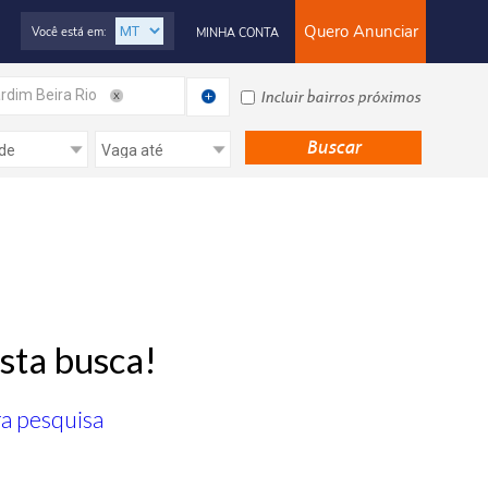
Quero Anunciar
Você está em:
MINHA CONTA
rdim Beira Rio
Incluir bairros próximos
sta busca!
ra pesquisa