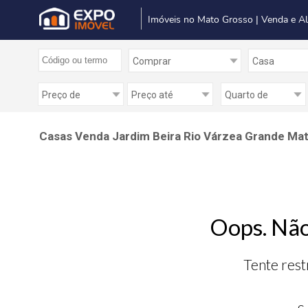
Imóveis no Mato Grosso | Venda e A
Casas Venda Jardim Beira Rio Várzea Grande Ma
Oops. Não
Tente rest