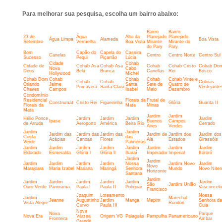
Para melhorar sua pesquisa, escolha um bairro abaixo:
Bairro
Bairro
23 de
Água
Alto da
Planejado
Planejado
Água Limpa
Alameda
Boa Vista
Setembro
Vermelha
Boa Vista
Mirante
Mirante do
do Pary
Pary,
Bom
Capão do
Capela do
Cassira
Canelas
Centro
Centro Norte
Centro Sul
Sucesso
Pequi
Piçarrão
Lúcia
Cidade
Cohab
Cidade de
Cohab Asa
Cohab Asa
Cohab
Cohab Cristo
Cohab Do
Nova
Cabo
Deus
Bela
Branca
Canellas
Rei
Bosco
Hollywood
Michel
Cohab Dom
Cohab
Cohab
Cohab
Cohab Vinte e
Cohab
Cohab
Colinas
Orlando
Jaime
Santa
Sete de
Quatro de
Primavera
Santa Clara
Verdejante
Chaves
Campos
Isabel
Maio
Dezembro
Condomínio
Residencial
Florais da
Frutal de
Construmat
Cristo Rei
Figueirinha
Glória
Guarita II
Florais da
Mata
Minas
Mata
Jardim
Jardim
Hélio Ponce
Jardim
Jardim
Jardim
Jardim
Ipase
Buenos
Campos
de Arruda
Aeroporto
América
Beira Rio
Cerrado
Aires
Verdes
Jardim
Jardim
Jardim das
Jardim das
Jardim das
Jardim de
Jardim dos
Jardim dos
Costa
das
Acácias
Canoas
Flores
Alá
Estados
Girassóis
Verde
Palmeiras
Jardim
Jardim
Jardim
Jardim
Jardim
Jardim
Jardim
Jardim
Eldorado
Esmeralda
Glória l
Glória ll
Ikaraí
Imperador
Imperial
Itororó
Jardim
Jardim
Jardim
Jardim
Jardim
Jardim
Nossa
Jardim Novo
Jardim
Novo
Marajoara
Maria Izabel
Mariana
Maringá
Senhora
Mundo
Novo Niter
Horizonte
Santana
Jardim
Jardim
Jardim
Jardim
Jardim
Jardim
Jardim
São
Jardim União
Ouro Verde
Panorama
Paula I
Paula II
Potiguar
Vasconcel
Francisco
Joaquim
Loteamento
Nossa
Jardim
Marechal
Jeanne
Augustinho
Jardim
Manga
Mapim
Senhora da
Vista Alegre
Rondon
Curvo
Paula III
Guia
Nova
Nova
Parque
Nova Era
Várzea
Origem VG
Paiaguás
Pampulha
Panamericano
Fronteira
Ambar
Grande