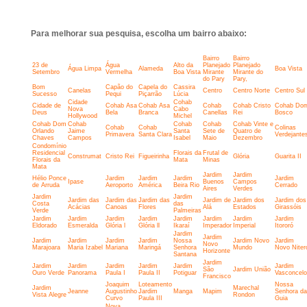
Para melhorar sua pesquisa, escolha um bairro abaixo:
Bairro
Bairro
23 de
Água
Alto da
Planejado
Planejado
Água Limpa
Alameda
Boa Vista
Setembro
Vermelha
Boa Vista
Mirante
Mirante do
do Pary
Pary,
Bom
Capão do
Capela do
Cassira
Canelas
Centro
Centro Norte
Centro Sul
Sucesso
Pequi
Piçarrão
Lúcia
Cidade
Cohab
Cidade de
Cohab Asa
Cohab Asa
Cohab
Cohab Cristo
Cohab Do
Nova
Cabo
Deus
Bela
Branca
Canellas
Rei
Bosco
Hollywood
Michel
Cohab Dom
Cohab
Cohab
Cohab
Cohab Vinte e
Cohab
Cohab
Colinas
Orlando
Jaime
Santa
Sete de
Quatro de
Primavera
Santa Clara
Verdejante
Chaves
Campos
Isabel
Maio
Dezembro
Condomínio
Residencial
Florais da
Frutal de
Construmat
Cristo Rei
Figueirinha
Glória
Guarita II
Florais da
Mata
Minas
Mata
Jardim
Jardim
Hélio Ponce
Jardim
Jardim
Jardim
Jardim
Ipase
Buenos
Campos
de Arruda
Aeroporto
América
Beira Rio
Cerrado
Aires
Verdes
Jardim
Jardim
Jardim das
Jardim das
Jardim das
Jardim de
Jardim dos
Jardim dos
Costa
das
Acácias
Canoas
Flores
Alá
Estados
Girassóis
Verde
Palmeiras
Jardim
Jardim
Jardim
Jardim
Jardim
Jardim
Jardim
Jardim
Eldorado
Esmeralda
Glória l
Glória ll
Ikaraí
Imperador
Imperial
Itororó
Jardim
Jardim
Jardim
Jardim
Jardim
Jardim
Nossa
Jardim Novo
Jardim
Novo
Marajoara
Maria Izabel
Mariana
Maringá
Senhora
Mundo
Novo Niter
Horizonte
Santana
Jardim
Jardim
Jardim
Jardim
Jardim
Jardim
Jardim
São
Jardim União
Ouro Verde
Panorama
Paula I
Paula II
Potiguar
Vasconcel
Francisco
Joaquim
Loteamento
Nossa
Jardim
Marechal
Jeanne
Augustinho
Jardim
Manga
Mapim
Senhora da
Vista Alegre
Rondon
Curvo
Paula III
Guia
Nova