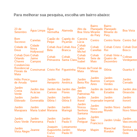
Para melhorar sua pesquisa, escolha um bairro abaixo:
Bairro
Bairro
23 de
Água
Alto da
Planejado
Planejado
Água Limpa
Alameda
Boa Vista
Setembro
Vermelha
Boa Vista
Mirante
Mirante do
do Pary
Pary,
Bom
Capão do
Capela do
Cassira
Canelas
Centro
Centro Norte
Centro Sul
Sucesso
Pequi
Piçarrão
Lúcia
Cidade
Cohab
Cidade de
Cohab Asa
Cohab Asa
Cohab
Cohab Cristo
Cohab Do
Nova
Cabo
Deus
Bela
Branca
Canellas
Rei
Bosco
Hollywood
Michel
Cohab Dom
Cohab
Cohab
Cohab
Cohab Vinte e
Cohab
Cohab
Colinas
Orlando
Jaime
Santa
Sete de
Quatro de
Primavera
Santa Clara
Verdejante
Chaves
Campos
Isabel
Maio
Dezembro
Condomínio
Residencial
Florais da
Frutal de
Construmat
Cristo Rei
Figueirinha
Glória
Guarita II
Florais da
Mata
Minas
Mata
Jardim
Jardim
Hélio Ponce
Jardim
Jardim
Jardim
Jardim
Ipase
Buenos
Campos
de Arruda
Aeroporto
América
Beira Rio
Cerrado
Aires
Verdes
Jardim
Jardim
Jardim das
Jardim das
Jardim das
Jardim de
Jardim dos
Jardim dos
Costa
das
Acácias
Canoas
Flores
Alá
Estados
Girassóis
Verde
Palmeiras
Jardim
Jardim
Jardim
Jardim
Jardim
Jardim
Jardim
Jardim
Eldorado
Esmeralda
Glória l
Glória ll
Ikaraí
Imperador
Imperial
Itororó
Jardim
Jardim
Jardim
Jardim
Jardim
Jardim
Nossa
Jardim Novo
Jardim
Novo
Marajoara
Maria Izabel
Mariana
Maringá
Senhora
Mundo
Novo Niter
Horizonte
Santana
Jardim
Jardim
Jardim
Jardim
Jardim
Jardim
Jardim
São
Jardim União
Ouro Verde
Panorama
Paula I
Paula II
Potiguar
Vasconcel
Francisco
Joaquim
Loteamento
Nossa
Jardim
Marechal
Jeanne
Augustinho
Jardim
Manga
Mapim
Senhora da
Vista Alegre
Rondon
Curvo
Paula III
Guia
Nova