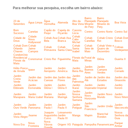
Para melhorar sua pesquisa, escolha um bairro abaixo:
Bairro
Bairro
23 de
Água
Alto da
Planejado
Planejado
Água Limpa
Alameda
Boa Vista
Setembro
Vermelha
Boa Vista
Mirante
Mirante do
do Pary
Pary,
Bom
Capão do
Capela do
Cassira
Canelas
Centro
Centro Norte
Centro Sul
Sucesso
Pequi
Piçarrão
Lúcia
Cidade
Cohab
Cidade de
Cohab Asa
Cohab Asa
Cohab
Cohab Cristo
Cohab Do
Nova
Cabo
Deus
Bela
Branca
Canellas
Rei
Bosco
Hollywood
Michel
Cohab Dom
Cohab
Cohab
Cohab
Cohab Vinte e
Cohab
Cohab
Colinas
Orlando
Jaime
Santa
Sete de
Quatro de
Primavera
Santa Clara
Verdejante
Chaves
Campos
Isabel
Maio
Dezembro
Condomínio
Residencial
Florais da
Frutal de
Construmat
Cristo Rei
Figueirinha
Glória
Guarita II
Florais da
Mata
Minas
Mata
Jardim
Jardim
Hélio Ponce
Jardim
Jardim
Jardim
Jardim
Ipase
Buenos
Campos
de Arruda
Aeroporto
América
Beira Rio
Cerrado
Aires
Verdes
Jardim
Jardim
Jardim das
Jardim das
Jardim das
Jardim de
Jardim dos
Jardim dos
Costa
das
Acácias
Canoas
Flores
Alá
Estados
Girassóis
Verde
Palmeiras
Jardim
Jardim
Jardim
Jardim
Jardim
Jardim
Jardim
Jardim
Eldorado
Esmeralda
Glória l
Glória ll
Ikaraí
Imperador
Imperial
Itororó
Jardim
Jardim
Jardim
Jardim
Jardim
Jardim
Nossa
Jardim Novo
Jardim
Novo
Marajoara
Maria Izabel
Mariana
Maringá
Senhora
Mundo
Novo Niter
Horizonte
Santana
Jardim
Jardim
Jardim
Jardim
Jardim
Jardim
Jardim
São
Jardim União
Ouro Verde
Panorama
Paula I
Paula II
Potiguar
Vasconcel
Francisco
Joaquim
Loteamento
Nossa
Jardim
Marechal
Jeanne
Augustinho
Jardim
Manga
Mapim
Senhora da
Vista Alegre
Rondon
Curvo
Paula III
Guia
Nova
Nova
Parque
Nova Era
Várzea
Origem VG
Paiaguás
Pampulha
Panamericano
Fronteira
Ambar
Grande