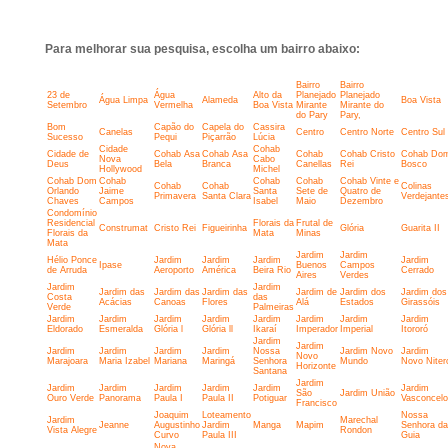
Para melhorar sua pesquisa, escolha um bairro abaixo:
Bairro
Bairro
23 de
Água
Alto da
Planejado
Planejado
Água Limpa
Alameda
Boa Vista
Setembro
Vermelha
Boa Vista
Mirante
Mirante do
do Pary
Pary,
Bom
Capão do
Capela do
Cassira
Canelas
Centro
Centro Norte
Centro Sul
Sucesso
Pequi
Piçarrão
Lúcia
Cidade
Cohab
Cidade de
Cohab Asa
Cohab Asa
Cohab
Cohab Cristo
Cohab Do
Nova
Cabo
Deus
Bela
Branca
Canellas
Rei
Bosco
Hollywood
Michel
Cohab Dom
Cohab
Cohab
Cohab
Cohab Vinte e
Cohab
Cohab
Colinas
Orlando
Jaime
Santa
Sete de
Quatro de
Primavera
Santa Clara
Verdejante
Chaves
Campos
Isabel
Maio
Dezembro
Condomínio
Residencial
Florais da
Frutal de
Construmat
Cristo Rei
Figueirinha
Glória
Guarita II
Florais da
Mata
Minas
Mata
Jardim
Jardim
Hélio Ponce
Jardim
Jardim
Jardim
Jardim
Ipase
Buenos
Campos
de Arruda
Aeroporto
América
Beira Rio
Cerrado
Aires
Verdes
Jardim
Jardim
Jardim das
Jardim das
Jardim das
Jardim de
Jardim dos
Jardim dos
Costa
das
Acácias
Canoas
Flores
Alá
Estados
Girassóis
Verde
Palmeiras
Jardim
Jardim
Jardim
Jardim
Jardim
Jardim
Jardim
Jardim
Eldorado
Esmeralda
Glória l
Glória ll
Ikaraí
Imperador
Imperial
Itororó
Jardim
Jardim
Jardim
Jardim
Jardim
Jardim
Nossa
Jardim Novo
Jardim
Novo
Marajoara
Maria Izabel
Mariana
Maringá
Senhora
Mundo
Novo Niter
Horizonte
Santana
Jardim
Jardim
Jardim
Jardim
Jardim
Jardim
Jardim
São
Jardim União
Ouro Verde
Panorama
Paula I
Paula II
Potiguar
Vasconcel
Francisco
Joaquim
Loteamento
Nossa
Jardim
Marechal
Jeanne
Augustinho
Jardim
Manga
Mapim
Senhora da
Vista Alegre
Rondon
Curvo
Paula III
Guia
Nova