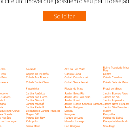
olicite um Imóvel que possuem o seu perfil desejad
Solicitar
:
Bairro Planejado Mira
elha
Alameda
Alto da Boa Vista
Pary
Pequi
Capela do Piçarrão
Cassira Lúcia
Centro
 Bela
Cohab Asa Branca
Cohab Cabo Michel
Cohab Canellas
mavera
Cohab Santa Clara
Cohab Santa Isabel
Cohab Sete de Maio
Figueirinha
Florais da Mata
Frutal de Minas
oporto
Jardim América
Jardim Beira Rio
Jardim Buenos Aires
s Canoas
Jardim das Flores
Jardim das Palmeiras
Jardim de Alá
ia l
Jardim Glória ll
Jardim Ikaraí
Jardim Imperador
riana
Jardim Maringá
Jardim Nossa Senhora Santana
Jardim Novo Horizon
la I
Jardim Paula II
Jardim Potiguar
Jardim São Francisc
ugustinho Curvo
Loteamento Jardim Paula III
Manga
Mapim
ea Grande
Origem VG
Paiaguás
Pampulha
s Nações
Parque Del Rey
Parque do Lago
Parque do Sabiá
 da Conceição
Petrópolis
Planalto Ipiranga
Planejado Mirante do
ia
Santa Maria
São Gonçalo
São Jorge