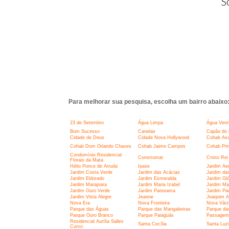
S
Para melhorar sua pesquisa, escolha um bairro abaixo
23 de Setembro
Água Limpa
Água Verm
Bom Sucesso
Canelas
Capão do 
Cidade de Deus
Cidade Nova Hollywood
Cohab Asa
Cohab Dom Orlando Chaves
Cohab Jaime Campos
Cohab Pri
Condomínio Residencial
Construmat
Cristo Rei
Florais da Mata
Hélio Ponce de Arruda
Ipase
Jardim Aer
Jardim Costa Verde
Jardim das Acácias
Jardim da
Jardim Eldorado
Jardim Esmeralda
Jardim Glór
Jardim Marajoara
Jardim Maria Izabel
Jardim Ma
Jardim Ouro Verde
Jardim Panorama
Jardim Pau
Jardim Vista Alegre
Jeanne
Joaquim A
Nova Era
Nova Fronteira
Nova Várz
Parque das Águas
Parque das Mangabeiras
Parque da
Parque Ouro Branco
Parque Paiaguás
Passagem
Residencial Aurília Salles
Santa Cecília
Santa Luz
Curvo