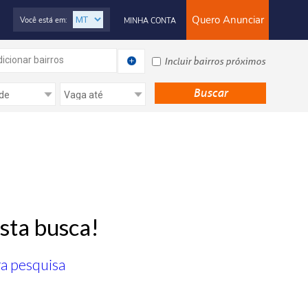
Quero Anunciar
Você está em:
MINHA CONTA
icionar bairros
Incluir bairros próximos
sta busca!
ra pesquisa