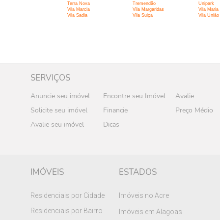
Terra Nova
Tremendão
Unipark
Vila Marcia
Vila Margaridas
Vila Maria
Vila Sadia
Vila Suiça
Vila União
SERVIÇOS
Anuncie seu imóvel
Encontre seu Imóvel
Avalie
Solicite seu imóvel
Financie
Preço Médio
Avalie seu imóvel
Dicas
IMÓVEIS
ESTADOS
Residenciais por Cidade
Imóveis no Acre
Residenciais por Bairro
Imóveis em Alagoas