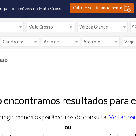
Calcule seu financiamento
luguel de imóveis no Mato Grosso
Ad
sso
 encontramos resultados para e
ringir menos os parâmetros de consulta:
Voltar pa
ou