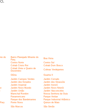
o.
nte do
Bairro Planejado Mirante do
Boa Vista
Pary,
Centro Norte
Centro Sul
Cohab Cristo Rei
Cohab Dom Bosco
Cohab Vinte e Quatro de
Colinas Verdejantes
Dezembro
Glória
Guarita II
Jardim Campos Verdes
Jardim Cerrado
Jardim dos Estados
Jardim dos Girassóis
Jardim Imperial
Jardim Itororó
te
Jardim Novo Mundo
Jardim Novo Niterói
o
Jardim União
Jardim Vasconcelos
Marechal Rondon
Nossa Senhora da Guia
Panamericano
Parque Ambar
Parque dos Bandeirantes
Parque Industrial Atlântico
 Pary
Ponte Nova
Quinze de Maio
São Marcos
São Simão