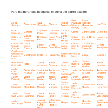
Para melhorar sua pesquisa, escolha um bairro abaixo:
Bairro
Bairro
23 de
Água
Alto da
Planejado
Planejado
Água Limpa
Alameda
Boa Vista
Setembro
Vermelha
Boa Vista
Mirante
Mirante do
do Pary
Pary,
Bom
Capão do
Capela do
Cassira
Canelas
Centro
Centro Norte
Centro Sul
Sucesso
Pequi
Piçarrão
Lúcia
Cidade
Cohab
Cidade de
Cohab Asa
Cohab Asa
Cohab
Cohab Cristo
Cohab Do
Nova
Cabo
Deus
Bela
Branca
Canellas
Rei
Bosco
Hollywood
Michel
Cohab Dom
Cohab
Cohab
Cohab
Cohab Vinte e
Cohab
Cohab
Colinas
Orlando
Jaime
Santa
Sete de
Quatro de
Primavera
Santa Clara
Verdejante
Chaves
Campos
Isabel
Maio
Dezembro
Condomínio
Residencial
Florais da
Frutal de
Construmat
Cristo Rei
Figueirinha
Glória
Guarita II
Florais da
Mata
Minas
Mata
Jardim
Jardim
Hélio Ponce
Jardim
Jardim
Jardim
Jardim
Ipase
Buenos
Campos
de Arruda
Aeroporto
América
Beira Rio
Cerrado
Aires
Verdes
Jardim
Jardim
Jardim das
Jardim das
Jardim das
Jardim de
Jardim dos
Jardim dos
Costa
das
Acácias
Canoas
Flores
Alá
Estados
Girassóis
Verde
Palmeiras
Jardim
Jardim
Jardim
Jardim
Jardim
Jardim
Jardim
Jardim
Eldorado
Esmeralda
Glória l
Glória ll
Ikaraí
Imperador
Imperial
Itororó
Jardim
Jardim
Jardim
Jardim
Jardim
Jardim
Nossa
Jardim Novo
Jardim
Novo
Marajoara
Maria Izabel
Mariana
Maringá
Senhora
Mundo
Novo Niter
Horizonte
Santana
Jardim
Jardim
Jardim
Jardim
Jardim
Jardim
Jardim
São
Jardim União
Ouro Verde
Panorama
Paula I
Paula II
Potiguar
Vasconcel
Francisco
Joaquim
Loteamento
Nossa
Jardim
Marechal
Jeanne
Augustinho
Jardim
Manga
Mapim
Senhora da
Vista Alegre
Rondon
Curvo
Paula III
Guia
Nova