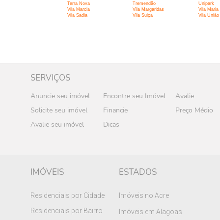
Terra Nova
Tremendão
Unipark
Vila Marcia
Vila Margaridas
Vila Maria
Vila Sadia
Vila Suiça
Vila União
SERVIÇOS
Anuncie seu imóvel
Encontre seu Imóvel
Avalie
Solicite seu imóvel
Financie
Preço Médio
Avalie seu imóvel
Dicas
IMÓVEIS
ESTADOS
Residenciais por Cidade
Imóveis no Acre
Residenciais por Bairro
Imóveis em Alagoas