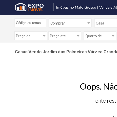
Imóveis no Mato Grosso | Venda e A
Casas Venda Jardim das Palmeiras Várzea Grand
Oops. Não
Tente rest