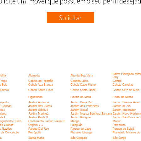
olicite um Imóvel que possuem o seu perfil desejad
Solicitar
:
Bairro Planejado Mira
elha
Alameda
Alto da Boa Vista
Pary
Pequi
Capela do Piçarrão
Cassira Lúcia
Centro
 Bela
Cohab Asa Branca
Cohab Cabo Michel
Cohab Canellas
mavera
Cohab Santa Clara
Cohab Santa Isabel
Cohab Sete de Maio
Figueirinha
Florais da Mata
Frutal de Minas
oporto
Jardim América
Jardim Beira Rio
Jardim Buenos Aires
s Canoas
Jardim das Flores
Jardim das Palmeiras
Jardim de Alá
ia l
Jardim Glória ll
Jardim Ikaraí
Jardim Imperador
riana
Jardim Maringá
Jardim Nossa Senhora Santana
Jardim Novo Horizon
la I
Jardim Paula II
Jardim Potiguar
Jardim São Francisc
ugustinho Curvo
Loteamento Jardim Paula III
Manga
Mapim
ea Grande
Origem VG
Paiaguás
Pampulha
s Nações
Parque Del Rey
Parque do Lago
Parque do Sabiá
 da Conceição
Petrópolis
Planalto Ipiranga
Planejado Mirante do
ia
Santa Maria
São Gonçalo
São Jorge