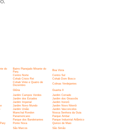
o.
nte do
Bairro Planejado Mirante do
Boa Vista
Pary,
Centro Norte
Centro Sul
Cohab Cristo Rei
Cohab Dom Bosco
Cohab Vinte e Quatro de
Colinas Verdejantes
Dezembro
Glória
Guarita II
Jardim Campos Verdes
Jardim Cerrado
Jardim dos Estados
Jardim dos Girassóis
Jardim Imperial
Jardim Itororó
te
Jardim Novo Mundo
Jardim Novo Niterói
o
Jardim União
Jardim Vasconcelos
Marechal Rondon
Nossa Senhora da Guia
Panamericano
Parque Ambar
Parque dos Bandeirantes
Parque Industrial Atlântico
 Pary
Ponte Nova
Quinze de Maio
São Marcos
São Simão