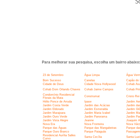
S
Para melhorar sua pesquisa, escolha um bairro abaixo
23 de Setembro
Água Limpa
Água Verm
Bom Sucesso
Canelas
Capão do 
Cidade de Deus
Cidade Nova Hollywood
Cohab Asa
Cohab Dom Orlando Chaves
Cohab Jaime Campos
Cohab Pri
Condomínio Residencial
Construmat
Cristo Rei
Florais da Mata
Hélio Ponce de Arruda
Ipase
Jardim Aer
Jardim Costa Verde
Jardim das Acácias
Jardim da
Jardim Eldorado
Jardim Esmeralda
Jardim Glór
Jardim Marajoara
Jardim Maria Izabel
Jardim Ma
Jardim Ouro Verde
Jardim Panorama
Jardim Pau
Jardim Vista Alegre
Jeanne
Joaquim A
Nova Era
Nova Fronteira
Nova Várz
Parque das Águas
Parque das Mangabeiras
Parque da
Parque Ouro Branco
Parque Paiaguás
Passagem
Residencial Aurília Salles
Santa Cecília
Santa Luz
Curvo