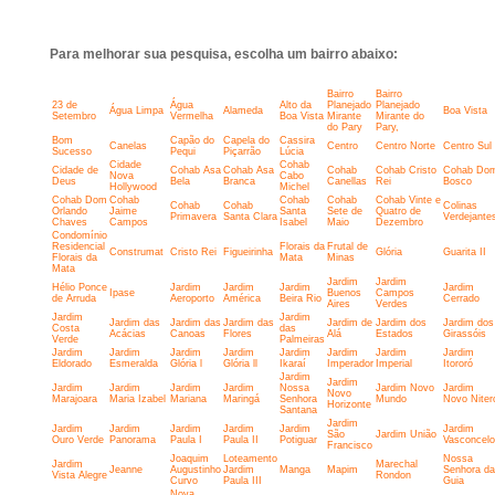
Para melhorar sua pesquisa, escolha um bairro abaixo:
Bairro
Bairro
23 de
Água
Alto da
Planejado
Planejado
Água Limpa
Alameda
Boa Vista
Setembro
Vermelha
Boa Vista
Mirante
Mirante do
do Pary
Pary,
Bom
Capão do
Capela do
Cassira
Canelas
Centro
Centro Norte
Centro Sul
Sucesso
Pequi
Piçarrão
Lúcia
Cidade
Cohab
Cidade de
Cohab Asa
Cohab Asa
Cohab
Cohab Cristo
Cohab Do
Nova
Cabo
Deus
Bela
Branca
Canellas
Rei
Bosco
Hollywood
Michel
Cohab Dom
Cohab
Cohab
Cohab
Cohab Vinte e
Cohab
Cohab
Colinas
Orlando
Jaime
Santa
Sete de
Quatro de
Primavera
Santa Clara
Verdejante
Chaves
Campos
Isabel
Maio
Dezembro
Condomínio
Residencial
Florais da
Frutal de
Construmat
Cristo Rei
Figueirinha
Glória
Guarita II
Florais da
Mata
Minas
Mata
Jardim
Jardim
Hélio Ponce
Jardim
Jardim
Jardim
Jardim
Ipase
Buenos
Campos
de Arruda
Aeroporto
América
Beira Rio
Cerrado
Aires
Verdes
Jardim
Jardim
Jardim das
Jardim das
Jardim das
Jardim de
Jardim dos
Jardim dos
Costa
das
Acácias
Canoas
Flores
Alá
Estados
Girassóis
Verde
Palmeiras
Jardim
Jardim
Jardim
Jardim
Jardim
Jardim
Jardim
Jardim
Eldorado
Esmeralda
Glória l
Glória ll
Ikaraí
Imperador
Imperial
Itororó
Jardim
Jardim
Jardim
Jardim
Jardim
Jardim
Nossa
Jardim Novo
Jardim
Novo
Marajoara
Maria Izabel
Mariana
Maringá
Senhora
Mundo
Novo Niter
Horizonte
Santana
Jardim
Jardim
Jardim
Jardim
Jardim
Jardim
Jardim
São
Jardim União
Ouro Verde
Panorama
Paula I
Paula II
Potiguar
Vasconcel
Francisco
Joaquim
Loteamento
Nossa
Jardim
Marechal
Jeanne
Augustinho
Jardim
Manga
Mapim
Senhora da
Vista Alegre
Rondon
Curvo
Paula III
Guia
Nova