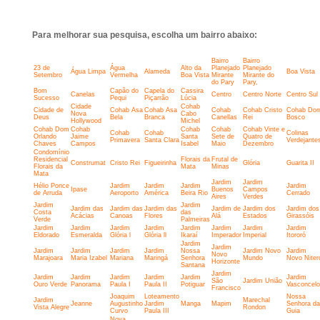
Para melhorar sua pesquisa, escolha um bairro abaixo:
Bairro
Bairro
23 de
Água
Alto da
Planejado
Planejado
Água Limpa
Alameda
Boa Vista
Setembro
Vermelha
Boa Vista
Mirante
Mirante do
do Pary
Pary,
Bom
Capão do
Capela do
Cassira
Canelas
Centro
Centro Norte
Centro Sul
Sucesso
Pequi
Piçarrão
Lúcia
Cidade
Cohab
Cidade de
Cohab Asa
Cohab Asa
Cohab
Cohab Cristo
Cohab Do
Nova
Cabo
Deus
Bela
Branca
Canellas
Rei
Bosco
Hollywood
Michel
Cohab Dom
Cohab
Cohab
Cohab
Cohab Vinte e
Cohab
Cohab
Colinas
Orlando
Jaime
Santa
Sete de
Quatro de
Primavera
Santa Clara
Verdejante
Chaves
Campos
Isabel
Maio
Dezembro
Condomínio
Residencial
Florais da
Frutal de
Construmat
Cristo Rei
Figueirinha
Glória
Guarita II
Florais da
Mata
Minas
Mata
Jardim
Jardim
Hélio Ponce
Jardim
Jardim
Jardim
Jardim
Ipase
Buenos
Campos
de Arruda
Aeroporto
América
Beira Rio
Cerrado
Aires
Verdes
Jardim
Jardim
Jardim das
Jardim das
Jardim das
Jardim de
Jardim dos
Jardim dos
Costa
das
Acácias
Canoas
Flores
Alá
Estados
Girassóis
Verde
Palmeiras
Jardim
Jardim
Jardim
Jardim
Jardim
Jardim
Jardim
Jardim
Eldorado
Esmeralda
Glória l
Glória ll
Ikaraí
Imperador
Imperial
Itororó
Jardim
Jardim
Jardim
Jardim
Jardim
Jardim
Nossa
Jardim Novo
Jardim
Novo
Marajoara
Maria Izabel
Mariana
Maringá
Senhora
Mundo
Novo Niter
Horizonte
Santana
Jardim
Jardim
Jardim
Jardim
Jardim
Jardim
Jardim
São
Jardim União
Ouro Verde
Panorama
Paula I
Paula II
Potiguar
Vasconcel
Francisco
Joaquim
Loteamento
Nossa
Jardim
Marechal
Jeanne
Augustinho
Jardim
Manga
Mapim
Senhora da
Vista Alegre
Rondon
Curvo
Paula III
Guia
Nova