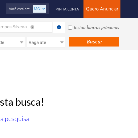
Quero Anunciar
Você está em:
MINHA CONTA
mpos Silveira
Incluir bairros próximos
sta busca!
ra pesquisa