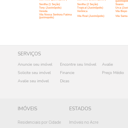
(justinopol
Sevilha (1 Seção)
Sevilha (2 Seção)
Soares
Tony (Justinópolis)
Tropical (Justinópolis)
Urca (Just
Vereda
Verônica
Vila Bispo
Vila Nossa Senhora Fatima
Vila Real (Justinópolis)
Vila Santa 
(justinopolis)
SERVIÇOS
Anuncie seu imóvel
Encontre seu Imóvel
Avalie
Solicite seu imóvel
Financie
Preço Médio
Avalie seu imóvel
Dicas
IMÓVEIS
ESTADOS
Residenciais por Cidade
Imóveis no Acre