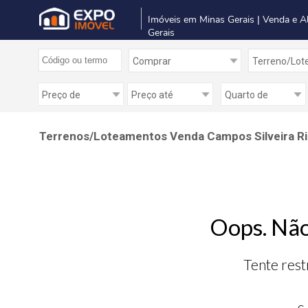
Imóveis em Minas Gerais | Venda e A
Gerais
Terrenos/Loteamentos Venda Campos Silveira Ri
Oops. Não
Tente rest