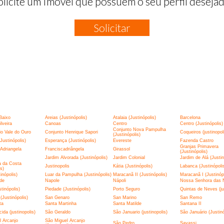
olicite um Imóvel que possuem o seu perfil desejad
Solicitar
:
Baixo
Areias (Justinópolis)
Atalaia (Justinópolis)
Barcelona
lveira
Canoas
Centro
Centro (Justinópolis)
Conjunto Nova Pampulha
o Vale do Ouro
Conjunto Henrique Sapori
Coqueiros (justinopol
(Justinópolis)
Justinópolis)
Esperança (Justinópolis)
Evereste
Fazenda Castro
Granjas Primavera
Adriangela
Franciscadriângela
Girassol
(Justinópolis)
Jardim Alvorada (Justinópolis)
Jardim Colonial
Jardim de Alá (Justin
a da Costa
Justinopolis
Kátia (Justinópolis)
Labanca (Justinópoli
is)
tinópolis)
Luar da Pampulha (Justinópolis)
Maracanã II (Justinópolis)
Maracanã I (Justinópo
de
Napole
Nápoli
Nossa Senhora das 
tinópolis)
Piedade (Justinópolis)
Porto Seguro
Quintas de Neves (jus
(Justinópolis)
San Genaro
San Marino
San Remo
ta
Santa Martinha
Santa Matilde
Santana II
ida (justinopolis)
São Geraldo
São Januario (justinopolis)
São Januário (Justinó
 Arcanjo
São Miguel Arcanjo
São Pedro
Savassi