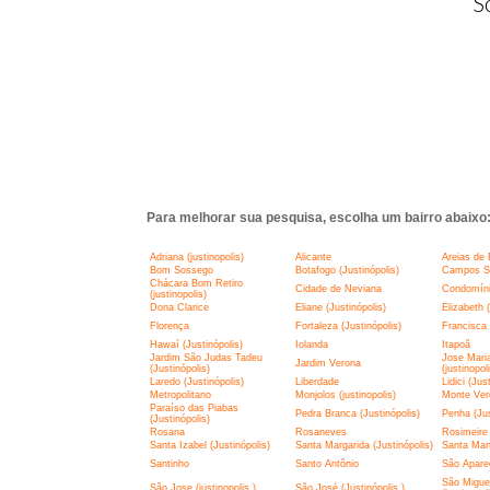
S
Para melhorar sua pesquisa, escolha um bairro abaixo
Adriana (justinopolis)
Alicante
Areias de 
Bom Sossego
Botafogo (Justinópolis)
Campos Si
Chácara Bom Retiro
Cidade de Neviana
Condomíni
(justinopolis)
Dona Clarice
Eliane (Justinópolis)
Elizabeth (
Florença
Fortaleza (Justinópolis)
Francisca 
Hawaí (Justinópolis)
Iolanda
Itapoã
Jardim São Judas Tadeu
Jose Mari
Jardim Verona
(Justinópolis)
(justinopol
Laredo (Justinópolis)
Liberdade
Lidici (Jus
Metropolitano
Monjolos (justinopolis)
Monte Ver
Paraíso das Piabas
Pedra Branca (Justinópolis)
Penha (Jus
(Justinópolis)
Rosana
Rosaneves
Rosimeire 
Santa Izabel (Justinópolis)
Santa Margarida (Justinópolis)
Santa Mar
Santinho
Santo Antônio
São Aparec
São Miguel
São Jose (justinopolis )
São José (Justinópolis )