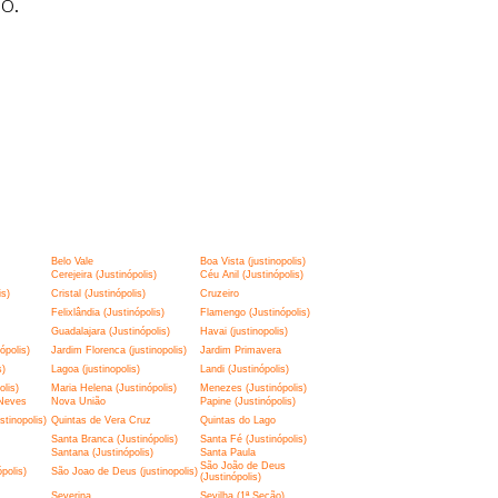
o.
Belo Vale
Boa Vista (justinopolis)
Cerejeira (Justinópolis)
Céu Anil (Justinópolis)
is)
Cristal (Justinópolis)
Cruzeiro
Felixlândia (Justinópolis)
Flamengo (Justinópolis)
Guadalajara (Justinópolis)
Havai (justinopolis)
ópolis)
Jardim Florenca (justinopolis)
Jardim Primavera
s)
Lagoa (justinopolis)
Landi (Justinópolis)
lis)
Maria Helena (Justinópolis)
Menezes (Justinópolis)
Neves
Nova União
Papine (Justinópolis)
tinopolis)
Quintas de Vera Cruz
Quintas do Lago
Santa Branca (Justinópolis)
Santa Fé (Justinópolis)
Santana (Justinópolis)
Santa Paula
São João de Deus
polis)
São Joao de Deus (justinopolis)
(Justinópolis)
Severina
Sevilha (1ª Seção)