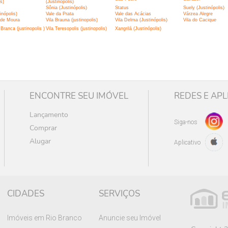
is)
(Justinópolis)
Sônia (Justinópolis)
Status
Suely (Justinópolis)
inópolis)
Vale da Prata
Vale das Acácias
Várzea Alegre
 de Moura
Vila Brauna (justinopolis)
Vila Delma (Justinópolis)
Vila do Cacique
Branca (justinopolis )
Vila Teresopolis (justinopolis)
Xangrilá (Justinópolis)
ENCONTRE SEU IMÓVEL
REDES E APL
Lançamento
Siga-nos
Comprar
Alugar
Aplicativo
CIDADES
SERVIÇOS
Imóveis em Rio Branco
Anuncie seu Imóvel