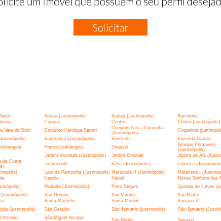
olicite um Imóvel que possuem o seu perfil desejad
Solicitar
:
Baixo
Areias (Justinópolis)
Atalaia (Justinópolis)
Barcelona
lveira
Canoas
Centro
Centro (Justinópolis)
Conjunto Nova Pampulha
o Vale do Ouro
Conjunto Henrique Sapori
Coqueiros (justinopol
(Justinópolis)
Justinópolis)
Esperança (Justinópolis)
Evereste
Fazenda Castro
Granjas Primavera
Adriangela
Franciscadriângela
Girassol
(Justinópolis)
Jardim Alvorada (Justinópolis)
Jardim Colonial
Jardim de Alá (Justin
a da Costa
Justinopolis
Kátia (Justinópolis)
Labanca (Justinópoli
is)
tinópolis)
Luar da Pampulha (Justinópolis)
Maracanã II (Justinópolis)
Maracanã I (Justinópo
de
Napole
Nápoli
Nossa Senhora das 
tinópolis)
Piedade (Justinópolis)
Porto Seguro
Quintas de Neves (jus
(Justinópolis)
San Genaro
San Marino
San Remo
ta
Santa Martinha
Santa Matilde
Santana II
ida (justinopolis)
São Geraldo
São Januario (justinopolis)
São Januário (Justinó
 Arcanjo
São Miguel Arcanjo
São Pedro
Savassi