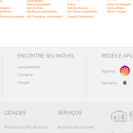
is)
(Justinópolis)
Sônia (Justinópolis)
Status
Suely (Justinópolis)
inópolis)
Vale da Prata
Vale das Acácias
Várzea Alegre
 de Moura
Vila Brauna (justinopolis)
Vila Delma (Justinópolis)
Vila do Cacique
Branca (justinopolis )
Vila Teresopolis (justinopolis)
Xangrilá (Justinópolis)
ENCONTRE SEU IMÓVEL
REDES E APL
Lançamento
Siga-nos
Comprar
Alugar
Aplicativo
CIDADES
SERVIÇOS
Imóveis em Rio Branco
Anuncie seu Imóvel