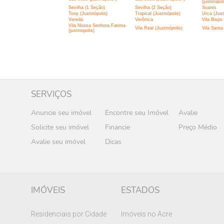
(justinopol
Sevilha (1 Seção)
Sevilha (2 Seção)
Soares
Tony (Justinópolis)
Tropical (Justinópolis)
Urca (Just
Vereda
Verônica
Vila Bispo
Vila Nossa Senhora Fatima
Vila Real (Justinópolis)
Vila Santa 
(justinopolis)
SERVIÇOS
Anuncie seu imóvel
Encontre seu Imóvel
Avalie
Solicite seu imóvel
Financie
Preço Médio
Avalie seu imóvel
Dicas
IMÓVEIS
ESTADOS
Residenciais por Cidade
Imóveis no Acre