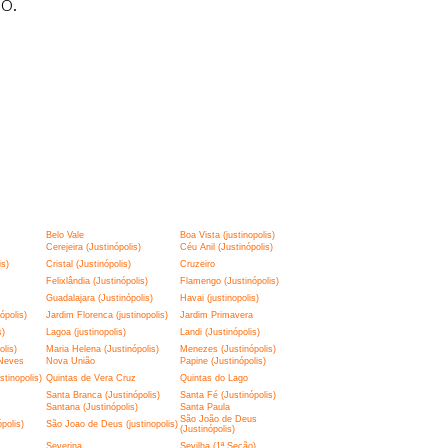
o.
Belo Vale
Boa Vista (justinopolis)
Cerejeira (Justinópolis)
Céu Anil (Justinópolis)
is)
Cristal (Justinópolis)
Cruzeiro
Felixlândia (Justinópolis)
Flamengo (Justinópolis)
Guadalajara (Justinópolis)
Havai (justinopolis)
ópolis)
Jardim Florenca (justinopolis)
Jardim Primavera
s)
Lagoa (justinopolis)
Landi (Justinópolis)
lis)
Maria Helena (Justinópolis)
Menezes (Justinópolis)
Neves
Nova União
Papine (Justinópolis)
tinopolis)
Quintas de Vera Cruz
Quintas do Lago
Santa Branca (Justinópolis)
Santa Fé (Justinópolis)
Santana (Justinópolis)
Santa Paula
São João de Deus
polis)
São Joao de Deus (justinopolis)
(Justinópolis)
Severina
Sevilha (1ª Seção)