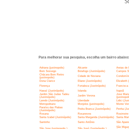
S
Para melhorar sua pesquisa, escolha um bairro abaixo
Adriana (justinopolis)
Alicante
Areias de 
Bom Sossego
Botafogo (Justinópolis)
Campos Si
Chácara Bom Retiro
Cidade de Neviana
Condomíni
(justinopolis)
Dona Clarice
Eliane (Justinópolis)
Elizabeth (
Florença
Fortaleza (Justinópolis)
Francisca 
Hawaí (Justinópolis)
Iolanda
Itapoã
Jardim São Judas Tadeu
Jose Mari
Jardim Verona
(Justinópolis)
(justinopol
Laredo (Justinópolis)
Liberdade
Lidici (Jus
Metropolitano
Monjolos (justinopolis)
Monte Ver
Paraíso das Piabas
Pedra Branca (Justinópolis)
Penha (Jus
(Justinópolis)
Rosana
Rosaneves
Rosimeire 
Santa Izabel (Justinópolis)
Santa Margarida (Justinópolis)
Santa Mar
Santinho
Santo Antônio
São Aparec
São Miguel
São Jose (justinopolis )
São José (Justinópolis )