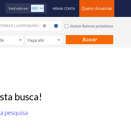
Quero Anunciar
Você está em:
MINHA CONTA
rtaleza (Justinópolis)
Incluir bairros próximos
sta busca!
ra pesquisa