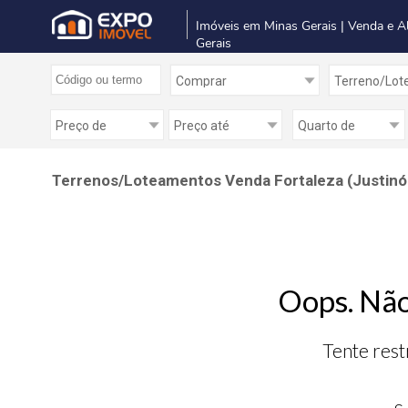
Imóveis em Minas Gerais | Venda e A
Gerais
Terrenos/Loteamentos Venda Fortaleza (Justinóp
Oops. Não
Tente rest