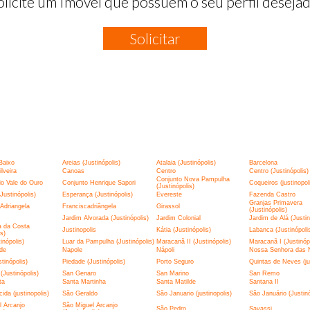
olicite um Imóvel que possuem o seu perfil desejad
Solicitar
:
Baixo
Areias (Justinópolis)
Atalaia (Justinópolis)
Barcelona
lveira
Canoas
Centro
Centro (Justinópolis)
Conjunto Nova Pampulha
o Vale do Ouro
Conjunto Henrique Sapori
Coqueiros (justinopol
(Justinópolis)
Justinópolis)
Esperança (Justinópolis)
Evereste
Fazenda Castro
Granjas Primavera
Adriangela
Franciscadriângela
Girassol
(Justinópolis)
Jardim Alvorada (Justinópolis)
Jardim Colonial
Jardim de Alá (Justin
a da Costa
Justinopolis
Kátia (Justinópolis)
Labanca (Justinópoli
is)
tinópolis)
Luar da Pampulha (Justinópolis)
Maracanã II (Justinópolis)
Maracanã I (Justinópo
de
Napole
Nápoli
Nossa Senhora das 
tinópolis)
Piedade (Justinópolis)
Porto Seguro
Quintas de Neves (jus
(Justinópolis)
San Genaro
San Marino
San Remo
ta
Santa Martinha
Santa Matilde
Santana II
ida (justinopolis)
São Geraldo
São Januario (justinopolis)
São Januário (Justinó
 Arcanjo
São Miguel Arcanjo
São Pedro
Savassi