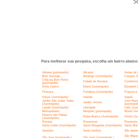
S
Para melhorar sua pesquisa, escolha um bairro abaixo
Adriana (justinopolis)
Alicante
Areias de 
Bom Sossego
Botafogo (Justinópolis)
Campos Si
Chácara Bom Retiro
Cidade de Neviana
Condomíni
(justinopolis)
Dona Clarice
Eliane (Justinópolis)
Elizabeth (
Florença
Fortaleza (Justinópolis)
Francisca 
Hawaí (Justinópolis)
Iolanda
Itapoã
Jardim São Judas Tadeu
Jose Mari
Jardim Verona
(Justinópolis)
(justinopol
Laredo (Justinópolis)
Liberdade
Lidici (Jus
Metropolitano
Monjolos (justinopolis)
Monte Ver
Paraíso das Piabas
Pedra Branca (Justinópolis)
Penha (Jus
(Justinópolis)
Rosana
Rosaneves
Rosimeire 
Santa Izabel (Justinópolis)
Santa Margarida (Justinópolis)
Santa Mar
Santinho
Santo Antônio
São Aparec
São Miguel
São Jose (justinopolis )
São José (Justinópolis )