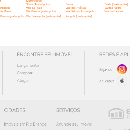
is)
(Justinópolis)
Sônia (Justinópolis)
Status
Suely (Justinópolis)
inópolis)
Vale da Prata
Vale das Acácias
Várzea Alegre
 de Moura
Vila Brauna (justinopolis)
Vila Delma (Justinópolis)
Vila do Cacique
Branca (justinopolis )
Vila Teresopolis (justinopolis)
Xangrilá (Justinópolis)
ENCONTRE SEU IMÓVEL
REDES E APL
Lançamento
Siga-nos
Comprar
Alugar
Aplicativo
CIDADES
SERVIÇOS
Imóveis em Rio Branco
Anuncie seu Imóvel