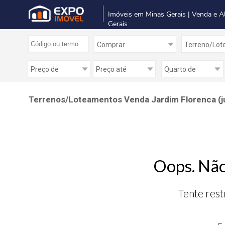
Imóveis em Minas Gerais | Venda e A
Gerais
Terrenos/Loteamentos Venda Jardim Florenca (ju
Oops. Não
Tente rest