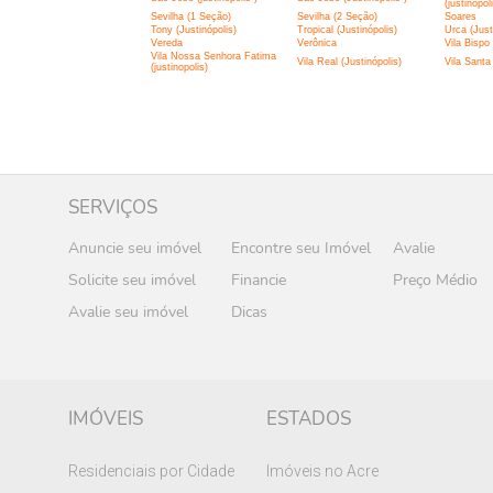
(justinopol
Sevilha (1 Seção)
Sevilha (2 Seção)
Soares
Tony (Justinópolis)
Tropical (Justinópolis)
Urca (Just
Vereda
Verônica
Vila Bispo
Vila Nossa Senhora Fatima
Vila Real (Justinópolis)
Vila Santa 
(justinopolis)
SERVIÇOS
Anuncie seu imóvel
Encontre seu Imóvel
Avalie
Solicite seu imóvel
Financie
Preço Médio
Avalie seu imóvel
Dicas
IMÓVEIS
ESTADOS
Residenciais por Cidade
Imóveis no Acre