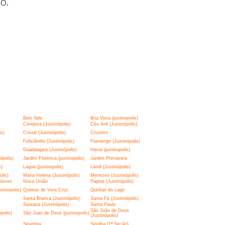
o.
Belo Vale
Boa Vista (justinopolis)
Cerejeira (Justinópolis)
Céu Anil (Justinópolis)
is)
Cristal (Justinópolis)
Cruzeiro
Felixlândia (Justinópolis)
Flamengo (Justinópolis)
Guadalajara (Justinópolis)
Havai (justinopolis)
ópolis)
Jardim Florenca (justinopolis)
Jardim Primavera
s)
Lagoa (justinopolis)
Landi (Justinópolis)
lis)
Maria Helena (Justinópolis)
Menezes (Justinópolis)
Neves
Nova União
Papine (Justinópolis)
tinopolis)
Quintas de Vera Cruz
Quintas do Lago
Santa Branca (Justinópolis)
Santa Fé (Justinópolis)
Santana (Justinópolis)
Santa Paula
São João de Deus
polis)
São Joao de Deus (justinopolis)
(Justinópolis)
Severina
Sevilha (1ª Seção)