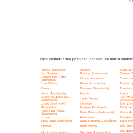
S
Para melhorar sua pesquisa, escolha um bairro abaixo
Adriana (justinopolis)
Alicante
Areias de 
Bom Sossego
Botafogo (Justinópolis)
Campos Si
Chácara Bom Retiro
Cidade de Neviana
Condomíni
(justinopolis)
Dona Clarice
Eliane (Justinópolis)
Elizabeth (
Florença
Fortaleza (Justinópolis)
Francisca 
Hawaí (Justinópolis)
Iolanda
Itapoã
Jardim São Judas Tadeu
Jose Mari
Jardim Verona
(Justinópolis)
(justinopol
Laredo (Justinópolis)
Liberdade
Lidici (Jus
Metropolitano
Monjolos (justinopolis)
Monte Ver
Paraíso das Piabas
Pedra Branca (Justinópolis)
Penha (Jus
(Justinópolis)
Rosana
Rosaneves
Rosimeire 
Santa Izabel (Justinópolis)
Santa Margarida (Justinópolis)
Santa Mar
Santinho
Santo Antônio
São Aparec
São Miguel
São Jose (justinopolis )
São José (Justinópolis )