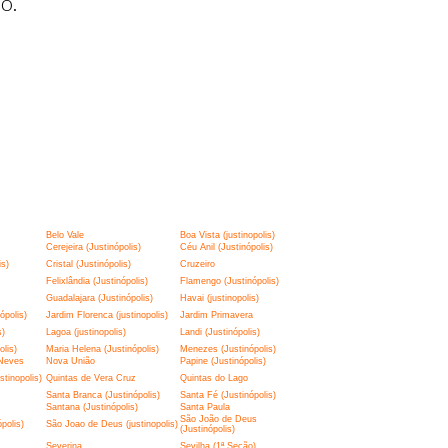
o.
Belo Vale
Boa Vista (justinopolis)
Cerejeira (Justinópolis)
Céu Anil (Justinópolis)
is)
Cristal (Justinópolis)
Cruzeiro
Felixlândia (Justinópolis)
Flamengo (Justinópolis)
Guadalajara (Justinópolis)
Havai (justinopolis)
ópolis)
Jardim Florenca (justinopolis)
Jardim Primavera
s)
Lagoa (justinopolis)
Landi (Justinópolis)
lis)
Maria Helena (Justinópolis)
Menezes (Justinópolis)
Neves
Nova União
Papine (Justinópolis)
tinopolis)
Quintas de Vera Cruz
Quintas do Lago
Santa Branca (Justinópolis)
Santa Fé (Justinópolis)
Santana (Justinópolis)
Santa Paula
São João de Deus
polis)
São Joao de Deus (justinopolis)
(Justinópolis)
Severina
Sevilha (1ª Seção)