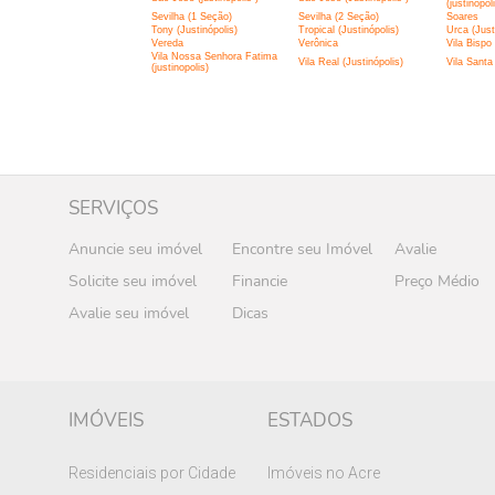
(justinopol
Sevilha (1 Seção)
Sevilha (2 Seção)
Soares
Tony (Justinópolis)
Tropical (Justinópolis)
Urca (Just
Vereda
Verônica
Vila Bispo
Vila Nossa Senhora Fatima
Vila Real (Justinópolis)
Vila Santa 
(justinopolis)
SERVIÇOS
Anuncie seu imóvel
Encontre seu Imóvel
Avalie
Solicite seu imóvel
Financie
Preço Médio
Avalie seu imóvel
Dicas
IMÓVEIS
ESTADOS
Residenciais por Cidade
Imóveis no Acre