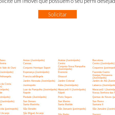
olicite um Imóvel que possuem o seu perfil desejad
Solicitar
:
Baixo
Areias (Justinópolis)
Atalaia (Justinópolis)
Barcelona
lveira
Canoas
Centro
Centro (Justinópolis)
Conjunto Nova Pampulha
o Vale do Ouro
Conjunto Henrique Sapori
Coqueiros (justinopol
(Justinópolis)
Justinópolis)
Esperança (Justinópolis)
Evereste
Fazenda Castro
Granjas Primavera
Adriangela
Franciscadriângela
Girassol
(Justinópolis)
Jardim Alvorada (Justinópolis)
Jardim Colonial
Jardim de Alá (Justin
a da Costa
Justinopolis
Kátia (Justinópolis)
Labanca (Justinópoli
is)
tinópolis)
Luar da Pampulha (Justinópolis)
Maracanã II (Justinópolis)
Maracanã I (Justinópo
de
Napole
Nápoli
Nossa Senhora das 
tinópolis)
Piedade (Justinópolis)
Porto Seguro
Quintas de Neves (jus
(Justinópolis)
San Genaro
San Marino
San Remo
ta
Santa Martinha
Santa Matilde
Santana II
ida (justinopolis)
São Geraldo
São Januario (justinopolis)
São Januário (Justinó
 Arcanjo
São Miguel Arcanjo
São Pedro
Savassi