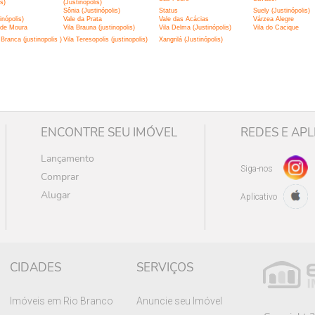
is)
(Justinópolis)
Sônia (Justinópolis)
Status
Suely (Justinópolis)
inópolis)
Vale da Prata
Vale das Acácias
Várzea Alegre
 de Moura
Vila Brauna (justinopolis)
Vila Delma (Justinópolis)
Vila do Cacique
Branca (justinopolis )
Vila Teresopolis (justinopolis)
Xangrilá (Justinópolis)
ENCONTRE SEU IMÓVEL
REDES E APL
Lançamento
Siga-nos
Comprar
Alugar
Aplicativo
CIDADES
SERVIÇOS
Imóveis em Rio Branco
Anuncie seu Imóvel