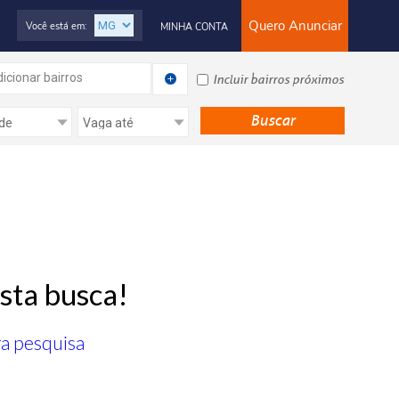
Quero Anunciar
Você está em:
MINHA CONTA
icionar bairros
Incluir bairros próximos
sta busca!
ra pesquisa