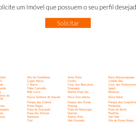
olicite um Imóvel que possuem o seu perfil desejad
Solicitar
:
Natal
Alto da Candelaria
Areia Preta
Barra Maxaranguape
II
Capim Macio
Centro
Cidade Alta
rde
C Macio
Conj. dos Bancários
Conj. dos Professore
marão
Filipe Camarão
Guarapés
Igapó
a
Mãe Luíza
Marina Praia Sul
Mirassol
hora da
Nossa Senhora de Nazaré
Nova Descoberta
Nova Natal
ção
Parque das Colinas
Parque das Dunas
Parque dos Coqueiro
umbo
Ponta Negra
Potengi
Potilandia
anipabu
Praia de Graçandú
Praia de Maracajaú
Praia de Muriú
eio
Praia dos Artistas
Quintas
Redinha
rina
Santarem
Santos Reis
San Vale
I
Tirol
Vale Dourado
Vila de Ponta Negra