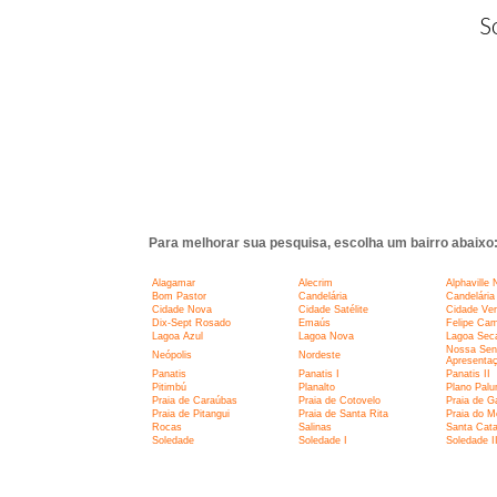
S
Para melhorar sua pesquisa, escolha um bairro abaixo
Alagamar
Alecrim
Alphaville 
Bom Pastor
Candelária
Candelária 
Cidade Nova
Cidade Satélite
Cidade Ve
Dix-Sept Rosado
Emaús
Felipe Ca
Lagoa Azul
Lagoa Nova
Lagoa Sec
Nossa Sen
Neópolis
Nordeste
Apresenta
Panatis
Panatis I
Panatis II
Pitimbú
Planalto
Plano Pal
Praia de Caraúbas
Praia de Cotovelo
Praia de G
Praia de Pitangui
Praia de Santa Rita
Praia do M
Rocas
Salinas
Santa Cata
Soledade
Soledade I
Soledade I