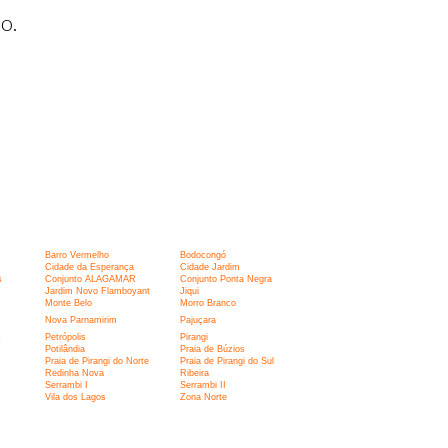
o.
Barro Vermelho
Bodocongó
Cidade da Esperança
Cidade Jardim
s
Conjunto ALAGAMAR
Conjunto Ponta Negra
Jardim Novo Flamboyant
Jiqui
Monte Belo
Morro Branco
Nova Parnamirim
Pajuçara
s
Petrópolis
Pirangi
Potilândia
Praia de Búzios
Praia de Pirangi do Norte
Praia de Pirangi do Sul
Redinha Nova
Ribeira
Serrambi I
Serrambi II
Vila dos Lagos
Zona Norte