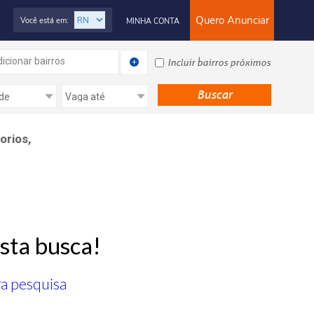
Quero Anunciar
Você está em:
MINHA CONTA
icionar bairros
Incluir bairros próximos
orios,
sta busca!
ra pesquisa