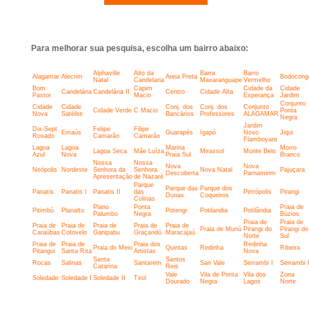
Para melhorar sua pesquisa, escolha um bairro abaixo:
Alphaville
Alto da
Barra
Barro
Alagamar
Alecrim
Areia Preta
Bodocong
Natal
Candelaria
Maxaranguape
Vermelho
Bom
Capim
Cidade da
Cidade
Candelária
Candelária II
Centro
Cidade Alta
Pastor
Macio
Esperança
Jardim
Conjunto
Cidade
Cidade
Conj. dos
Conj. dos
Conjunto
Cidade Verde
C Macio
Ponta
Nova
Satélite
Bancários
Professores
ALAGAMAR
Negra
Jardim
Dix-Sept
Felipe
Filipe
Emaús
Guarapés
Igapó
Novo
Jiqui
Rosado
Camarão
Camarão
Flamboyant
Lagoa
Lagoa
Marina
Morro
Lagoa Seca
Mãe Luíza
Mirassol
Monte Belo
Azul
Nova
Praia Sul
Branco
Nossa
Nossa
Nova
Nova
Neópolis
Nordeste
Senhora da
Senhora
Nova Natal
Pajuçara
Descoberta
Parnamirim
Apresentação
de Nazaré
Parque
Parque das
Parque dos
Panatis
Panatis I
Panatis II
das
Petrópolis
Pirangi
Dunas
Coqueiros
Colinas
Plano
Ponta
Praia de
Pitimbú
Planalto
Potengi
Potilandia
Potilândia
Palumbo
Negra
Búzios
Praia de
Praia de
Praia de
Praia de
Praia de
Praia de
Praia de
Praia de Muriú
Pirangi do
Pirangi do
Caraúbas
Cotovelo
Ganipabu
Graçandú
Maracajaú
Norte
Sul
Praia de
Praia de
Praia dos
Redinha
Praia do Meio
Quintas
Redinha
Ribeira
Pitangui
Santa Rita
Artistas
Nova
Santa
Santos
Rocas
Salinas
Santarem
San Vale
Serrambi I
Serrambi I
Catarina
Reis
Vale
Vila de Ponta
Vila dos
Zona
Soledade
Soledade I
Soledade II
Tirol
Dourado
Negra
Lagos
Norte