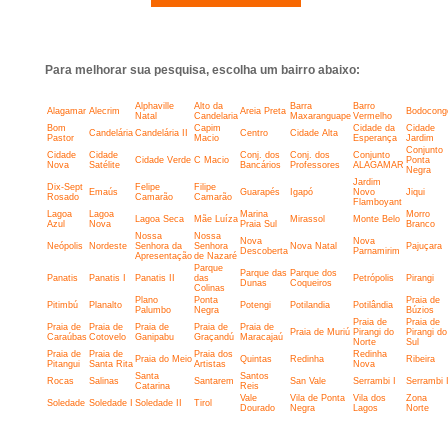
Para melhorar sua pesquisa, escolha um bairro abaixo:
Alphaville
Alto da
Barra
Barro
Alagamar
Alecrim
Areia Preta
Bodocong
Natal
Candelaria
Maxaranguape
Vermelho
Bom
Capim
Cidade da
Cidade
Candelária
Candelária II
Centro
Cidade Alta
Pastor
Macio
Esperança
Jardim
Conjunto
Cidade
Cidade
Conj. dos
Conj. dos
Conjunto
Cidade Verde
C Macio
Ponta
Nova
Satélite
Bancários
Professores
ALAGAMAR
Negra
Jardim
Dix-Sept
Felipe
Filipe
Emaús
Guarapés
Igapó
Novo
Jiqui
Rosado
Camarão
Camarão
Flamboyant
Lagoa
Lagoa
Marina
Morro
Lagoa Seca
Mãe Luíza
Mirassol
Monte Belo
Azul
Nova
Praia Sul
Branco
Nossa
Nossa
Nova
Nova
Neópolis
Nordeste
Senhora da
Senhora
Nova Natal
Pajuçara
Descoberta
Parnamirim
Apresentação
de Nazaré
Parque
Parque das
Parque dos
Panatis
Panatis I
Panatis II
das
Petrópolis
Pirangi
Dunas
Coqueiros
Colinas
Plano
Ponta
Praia de
Pitimbú
Planalto
Potengi
Potilandia
Potilândia
Palumbo
Negra
Búzios
Praia de
Praia de
Praia de
Praia de
Praia de
Praia de
Praia de
Praia de Muriú
Pirangi do
Pirangi do
Caraúbas
Cotovelo
Ganipabu
Graçandú
Maracajaú
Norte
Sul
Praia de
Praia de
Praia dos
Redinha
Praia do Meio
Quintas
Redinha
Ribeira
Pitangui
Santa Rita
Artistas
Nova
Santa
Santos
Rocas
Salinas
Santarem
San Vale
Serrambi I
Serrambi I
Catarina
Reis
Vale
Vila de Ponta
Vila dos
Zona
Soledade
Soledade I
Soledade II
Tirol
Dourado
Negra
Lagos
Norte