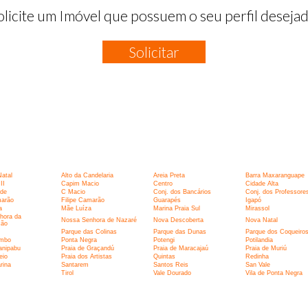
olicite um Imóvel que possuem o seu perfil desejad
Solicitar
:
Natal
Alto da Candelaria
Areia Preta
Barra Maxaranguape
II
Capim Macio
Centro
Cidade Alta
rde
C Macio
Conj. dos Bancários
Conj. dos Professore
marão
Filipe Camarão
Guarapés
Igapó
a
Mãe Luíza
Marina Praia Sul
Mirassol
hora da
Nossa Senhora de Nazaré
Nova Descoberta
Nova Natal
ção
Parque das Colinas
Parque das Dunas
Parque dos Coqueiro
umbo
Ponta Negra
Potengi
Potilandia
anipabu
Praia de Graçandú
Praia de Maracajaú
Praia de Muriú
eio
Praia dos Artistas
Quintas
Redinha
rina
Santarem
Santos Reis
San Vale
I
Tirol
Vale Dourado
Vila de Ponta Negra