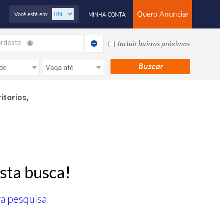
Quero Anunciar
Você está em:
MINHA CONTA
rdeste
Incluir bairros próximos
itorios,
sta busca!
ra pesquisa