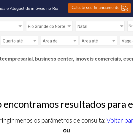
Calcule seu financiamento
nda e Aluguel de imóveis no Rio
No
teempresarial, business center, imoveis comerciais, escr
 encontramos resultados para e
ringir menos os parâmetros de consulta:
Voltar pa
ou