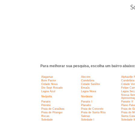
S
Para melhorar sua pesquisa, escolha um bairro abaixo
Alagamar
Alecrim
Alphaville 
Bom Pastor
Candelária
Candelária 
Cidade Nova
Cidade Satélite
Cidade Ve
Dix-Sept Rosado
Emaús
Felipe Ca
Lagoa Azul
Lagoa Nova
Lagoa Sec
Nossa Sen
Neópolis
Nordeste
Apresenta
Panatis
Panatis I
Panatis II
Pitimbú
Planalto
Plano Pal
Praia de Caraúbas
Praia de Cotovelo
Praia de G
Praia de Pitangui
Praia de Santa Rita
Praia do M
Rocas
Salinas
Santa Cata
Soledade
Soledade I
Soledade I