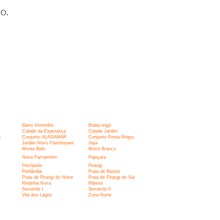
o.
Barro Vermelho
Bodocongó
Cidade da Esperança
Cidade Jardim
s
Conjunto ALAGAMAR
Conjunto Ponta Negra
Jardim Novo Flamboyant
Jiqui
Monte Belo
Morro Branco
Nova Parnamirim
Pajuçara
s
Petrópolis
Pirangi
Potilândia
Praia de Búzios
Praia de Pirangi do Norte
Praia de Pirangi do Sul
Redinha Nova
Ribeira
Serrambi I
Serrambi II
Vila dos Lagos
Zona Norte