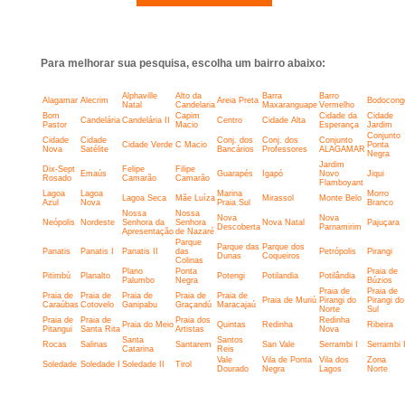
Para melhorar sua pesquisa, escolha um bairro abaixo:
Alphaville
Alto da
Barra
Barro
Alagamar
Alecrim
Areia Preta
Bodocong
Natal
Candelaria
Maxaranguape
Vermelho
Bom
Capim
Cidade da
Cidade
Candelária
Candelária II
Centro
Cidade Alta
Pastor
Macio
Esperança
Jardim
Conjunto
Cidade
Cidade
Conj. dos
Conj. dos
Conjunto
Cidade Verde
C Macio
Ponta
Nova
Satélite
Bancários
Professores
ALAGAMAR
Negra
Jardim
Dix-Sept
Felipe
Filipe
Emaús
Guarapés
Igapó
Novo
Jiqui
Rosado
Camarão
Camarão
Flamboyant
Lagoa
Lagoa
Marina
Morro
Lagoa Seca
Mãe Luíza
Mirassol
Monte Belo
Azul
Nova
Praia Sul
Branco
Nossa
Nossa
Nova
Nova
Neópolis
Nordeste
Senhora da
Senhora
Nova Natal
Pajuçara
Descoberta
Parnamirim
Apresentação
de Nazaré
Parque
Parque das
Parque dos
Panatis
Panatis I
Panatis II
das
Petrópolis
Pirangi
Dunas
Coqueiros
Colinas
Plano
Ponta
Praia de
Pitimbú
Planalto
Potengi
Potilandia
Potilândia
Palumbo
Negra
Búzios
Praia de
Praia de
Praia de
Praia de
Praia de
Praia de
Praia de
Praia de Muriú
Pirangi do
Pirangi do
Caraúbas
Cotovelo
Ganipabu
Graçandú
Maracajaú
Norte
Sul
Praia de
Praia de
Praia dos
Redinha
Praia do Meio
Quintas
Redinha
Ribeira
Pitangui
Santa Rita
Artistas
Nova
Santa
Santos
Rocas
Salinas
Santarem
San Vale
Serrambi I
Serrambi I
Catarina
Reis
Vale
Vila de Ponta
Vila dos
Zona
Soledade
Soledade I
Soledade II
Tirol
Dourado
Negra
Lagos
Norte