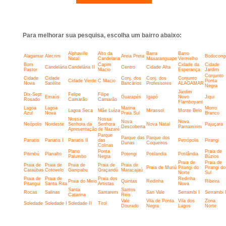
Para melhorar sua pesquisa, escolha um bairro abaixo:
Alphaville
Alto da
Barra
Barro
Alagamar
Alecrim
Areia Preta
Bodocong
Natal
Candelaria
Maxaranguape
Vermelho
Bom
Capim
Cidade da
Cidade
Candelária
Candelária II
Centro
Cidade Alta
Pastor
Macio
Esperança
Jardim
Conjunto
Cidade
Cidade
Conj. dos
Conj. dos
Conjunto
Cidade Verde
C Macio
Ponta
Nova
Satélite
Bancários
Professores
ALAGAMAR
Negra
Jardim
Dix-Sept
Felipe
Filipe
Emaús
Guarapés
Igapó
Novo
Jiqui
Rosado
Camarão
Camarão
Flamboyant
Lagoa
Lagoa
Marina
Morro
Lagoa Seca
Mãe Luíza
Mirassol
Monte Belo
Azul
Nova
Praia Sul
Branco
Nossa
Nossa
Nova
Nova
Neópolis
Nordeste
Senhora da
Senhora
Nova Natal
Pajuçara
Descoberta
Parnamirim
Apresentação
de Nazaré
Parque
Parque das
Parque dos
Panatis
Panatis I
Panatis II
das
Petrópolis
Pirangi
Dunas
Coqueiros
Colinas
Plano
Ponta
Praia de
Pitimbú
Planalto
Potengi
Potilandia
Potilândia
Palumbo
Negra
Búzios
Praia de
Praia de
Praia de
Praia de
Praia de
Praia de
Praia de
Praia de Muriú
Pirangi do
Pirangi do
Caraúbas
Cotovelo
Ganipabu
Graçandú
Maracajaú
Norte
Sul
Praia de
Praia de
Praia dos
Redinha
Praia do Meio
Quintas
Redinha
Ribeira
Pitangui
Santa Rita
Artistas
Nova
Santa
Santos
Rocas
Salinas
Santarem
San Vale
Serrambi I
Serrambi I
Catarina
Reis
Vale
Vila de Ponta
Vila dos
Zona
Soledade
Soledade I
Soledade II
Tirol
Dourado
Negra
Lagos
Norte