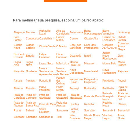
Para melhorar sua pesquisa, escolha um bairro abaixo:
Alphaville
Alto da
Barra
Barro
Alagamar
Alecrim
Areia Preta
Bodocong
Natal
Candelaria
Maxaranguape
Vermelho
Bom
Capim
Cidade da
Cidade
Candelária
Candelária II
Centro
Cidade Alta
Pastor
Macio
Esperança
Jardim
Conjunto
Cidade
Cidade
Conj. dos
Conj. dos
Conjunto
Cidade Verde
C Macio
Ponta
Nova
Satélite
Bancários
Professores
ALAGAMAR
Negra
Jardim
Dix-Sept
Felipe
Filipe
Emaús
Guarapés
Igapó
Novo
Jiqui
Rosado
Camarão
Camarão
Flamboyant
Lagoa
Lagoa
Marina
Morro
Lagoa Seca
Mãe Luíza
Mirassol
Monte Belo
Azul
Nova
Praia Sul
Branco
Nossa
Nossa
Nova
Nova
Neópolis
Nordeste
Senhora da
Senhora
Nova Natal
Pajuçara
Descoberta
Parnamirim
Apresentação
de Nazaré
Parque
Parque das
Parque dos
Panatis
Panatis I
Panatis II
das
Petrópolis
Pirangi
Dunas
Coqueiros
Colinas
Plano
Ponta
Praia de
Pitimbú
Planalto
Potengi
Potilandia
Potilândia
Palumbo
Negra
Búzios
Praia de
Praia de
Praia de
Praia de
Praia de
Praia de
Praia de
Praia de Muriú
Pirangi do
Pirangi do
Caraúbas
Cotovelo
Ganipabu
Graçandú
Maracajaú
Norte
Sul
Praia de
Praia de
Praia dos
Redinha
Praia do Meio
Quintas
Redinha
Ribeira
Pitangui
Santa Rita
Artistas
Nova
Santa
Santos
Rocas
Salinas
Santarem
San Vale
Serrambi I
Serrambi I
Catarina
Reis
Vale
Vila de Ponta
Vila dos
Zona
Soledade
Soledade I
Soledade II
Tirol
Dourado
Negra
Lagos
Norte