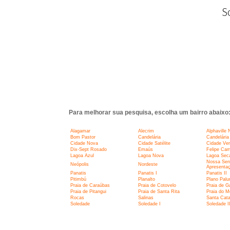
S
Para melhorar sua pesquisa, escolha um bairro abaixo
Alagamar
Alecrim
Alphaville 
Bom Pastor
Candelária
Candelária 
Cidade Nova
Cidade Satélite
Cidade Ve
Dix-Sept Rosado
Emaús
Felipe Ca
Lagoa Azul
Lagoa Nova
Lagoa Sec
Nossa Sen
Neópolis
Nordeste
Apresenta
Panatis
Panatis I
Panatis II
Pitimbú
Planalto
Plano Pal
Praia de Caraúbas
Praia de Cotovelo
Praia de G
Praia de Pitangui
Praia de Santa Rita
Praia do M
Rocas
Salinas
Santa Cata
Soledade
Soledade I
Soledade I