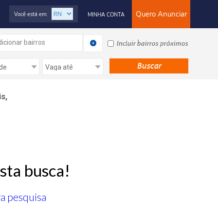
Quero Anunciar
Você está em:
MINHA CONTA
icionar bairros
Incluir bairros próximos
s,
sta busca!
ra pesquisa