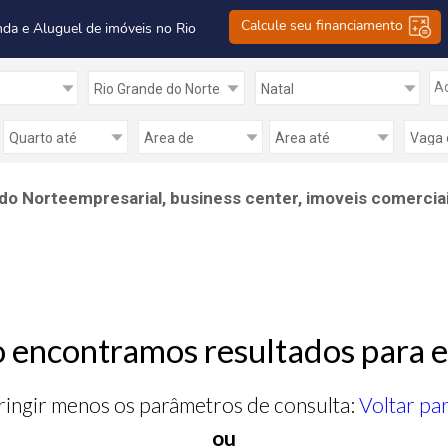
Calcule seu financiamento
nda e Aluguel de imóveis no Rio
Ad
e do Norteempresarial, business center, imoveis comerciai
 encontramos resultados para e
ringir menos os parâmetros de consulta:
Voltar pa
ou