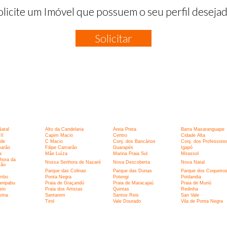
olicite um Imóvel que possuem o seu perfil desejad
Solicitar
:
Natal
Alto da Candelaria
Areia Preta
Barra Maxaranguape
II
Capim Macio
Centro
Cidade Alta
rde
C Macio
Conj. dos Bancários
Conj. dos Professore
marão
Filipe Camarão
Guarapés
Igapó
a
Mãe Luíza
Marina Praia Sul
Mirassol
hora da
Nossa Senhora de Nazaré
Nova Descoberta
Nova Natal
ção
Parque das Colinas
Parque das Dunas
Parque dos Coqueiro
umbo
Ponta Negra
Potengi
Potilandia
anipabu
Praia de Graçandú
Praia de Maracajaú
Praia de Muriú
eio
Praia dos Artistas
Quintas
Redinha
rina
Santarem
Santos Reis
San Vale
I
Tirol
Vale Dourado
Vila de Ponta Negra