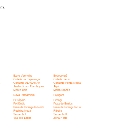
o.
Barro Vermelho
Bodocongó
Cidade da Esperança
Cidade Jardim
s
Conjunto ALAGAMAR
Conjunto Ponta Negra
Jardim Novo Flamboyant
Jiqui
Monte Belo
Morro Branco
Nova Parnamirim
Pajuçara
s
Petrópolis
Pirangi
Potilândia
Praia de Búzios
Praia de Pirangi do Norte
Praia de Pirangi do Sul
Redinha Nova
Ribeira
Serrambi I
Serrambi II
Vila dos Lagos
Zona Norte