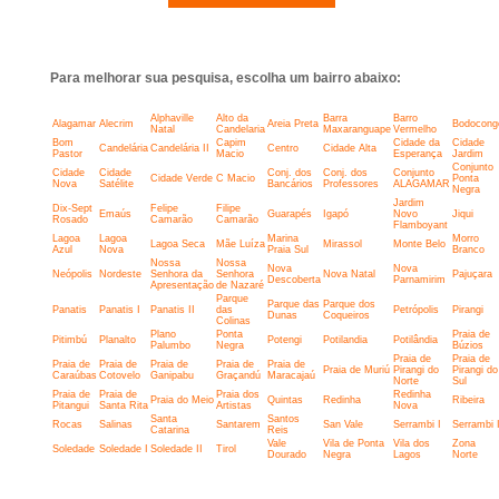
Para melhorar sua pesquisa, escolha um bairro abaixo:
Alphaville
Alto da
Barra
Barro
Alagamar
Alecrim
Areia Preta
Bodocong
Natal
Candelaria
Maxaranguape
Vermelho
Bom
Capim
Cidade da
Cidade
Candelária
Candelária II
Centro
Cidade Alta
Pastor
Macio
Esperança
Jardim
Conjunto
Cidade
Cidade
Conj. dos
Conj. dos
Conjunto
Cidade Verde
C Macio
Ponta
Nova
Satélite
Bancários
Professores
ALAGAMAR
Negra
Jardim
Dix-Sept
Felipe
Filipe
Emaús
Guarapés
Igapó
Novo
Jiqui
Rosado
Camarão
Camarão
Flamboyant
Lagoa
Lagoa
Marina
Morro
Lagoa Seca
Mãe Luíza
Mirassol
Monte Belo
Azul
Nova
Praia Sul
Branco
Nossa
Nossa
Nova
Nova
Neópolis
Nordeste
Senhora da
Senhora
Nova Natal
Pajuçara
Descoberta
Parnamirim
Apresentação
de Nazaré
Parque
Parque das
Parque dos
Panatis
Panatis I
Panatis II
das
Petrópolis
Pirangi
Dunas
Coqueiros
Colinas
Plano
Ponta
Praia de
Pitimbú
Planalto
Potengi
Potilandia
Potilândia
Palumbo
Negra
Búzios
Praia de
Praia de
Praia de
Praia de
Praia de
Praia de
Praia de
Praia de Muriú
Pirangi do
Pirangi do
Caraúbas
Cotovelo
Ganipabu
Graçandú
Maracajaú
Norte
Sul
Praia de
Praia de
Praia dos
Redinha
Praia do Meio
Quintas
Redinha
Ribeira
Pitangui
Santa Rita
Artistas
Nova
Santa
Santos
Rocas
Salinas
Santarem
San Vale
Serrambi I
Serrambi I
Catarina
Reis
Vale
Vila de Ponta
Vila dos
Zona
Soledade
Soledade I
Soledade II
Tirol
Dourado
Negra
Lagos
Norte