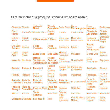
Para melhorar sua pesquisa, escolha um bairro abaixo:
Alphaville
Alto da
Barra
Barro
Alagamar
Alecrim
Areia Preta
Bodocong
Natal
Candelaria
Maxaranguape
Vermelho
Bom
Capim
Cidade da
Cidade
Candelária
Candelária II
Centro
Cidade Alta
Pastor
Macio
Esperança
Jardim
Conjunto
Cidade
Cidade
Conj. dos
Conj. dos
Conjunto
Cidade Verde
C Macio
Ponta
Nova
Satélite
Bancários
Professores
ALAGAMAR
Negra
Jardim
Dix-Sept
Felipe
Filipe
Emaús
Guarapés
Igapó
Novo
Jiqui
Rosado
Camarão
Camarão
Flamboyant
Lagoa
Lagoa
Marina
Morro
Lagoa Seca
Mãe Luíza
Mirassol
Monte Belo
Azul
Nova
Praia Sul
Branco
Nossa
Nossa
Nova
Nova
Neópolis
Nordeste
Senhora da
Senhora
Nova Natal
Pajuçara
Descoberta
Parnamirim
Apresentação
de Nazaré
Parque
Parque das
Parque dos
Panatis
Panatis I
Panatis II
das
Petrópolis
Pirangi
Dunas
Coqueiros
Colinas
Plano
Ponta
Praia de
Pitimbú
Planalto
Potengi
Potilandia
Potilândia
Palumbo
Negra
Búzios
Praia de
Praia de
Praia de
Praia de
Praia de
Praia de
Praia de
Praia de Muriú
Pirangi do
Pirangi do
Caraúbas
Cotovelo
Ganipabu
Graçandú
Maracajaú
Norte
Sul
Praia de
Praia de
Praia dos
Redinha
Praia do Meio
Quintas
Redinha
Ribeira
Pitangui
Santa Rita
Artistas
Nova
Santa
Santos
Rocas
Salinas
Santarem
San Vale
Serrambi I
Serrambi I
Catarina
Reis
Vale
Vila de Ponta
Vila dos
Zona
Soledade
Soledade I
Soledade II
Tirol
Dourado
Negra
Lagos
Norte