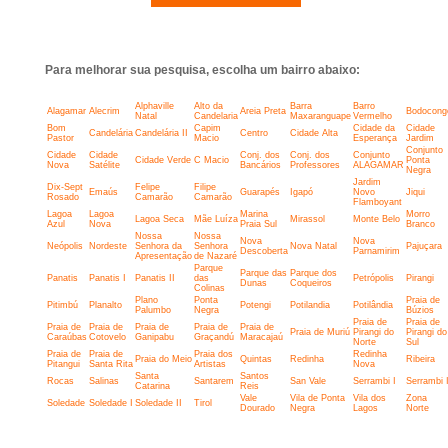
Para melhorar sua pesquisa, escolha um bairro abaixo:
Alphaville
Alto da
Barra
Barro
Alagamar
Alecrim
Areia Preta
Bodocong
Natal
Candelaria
Maxaranguape
Vermelho
Bom
Capim
Cidade da
Cidade
Candelária
Candelária II
Centro
Cidade Alta
Pastor
Macio
Esperança
Jardim
Conjunto
Cidade
Cidade
Conj. dos
Conj. dos
Conjunto
Cidade Verde
C Macio
Ponta
Nova
Satélite
Bancários
Professores
ALAGAMAR
Negra
Jardim
Dix-Sept
Felipe
Filipe
Emaús
Guarapés
Igapó
Novo
Jiqui
Rosado
Camarão
Camarão
Flamboyant
Lagoa
Lagoa
Marina
Morro
Lagoa Seca
Mãe Luíza
Mirassol
Monte Belo
Azul
Nova
Praia Sul
Branco
Nossa
Nossa
Nova
Nova
Neópolis
Nordeste
Senhora da
Senhora
Nova Natal
Pajuçara
Descoberta
Parnamirim
Apresentação
de Nazaré
Parque
Parque das
Parque dos
Panatis
Panatis I
Panatis II
das
Petrópolis
Pirangi
Dunas
Coqueiros
Colinas
Plano
Ponta
Praia de
Pitimbú
Planalto
Potengi
Potilandia
Potilândia
Palumbo
Negra
Búzios
Praia de
Praia de
Praia de
Praia de
Praia de
Praia de
Praia de
Praia de Muriú
Pirangi do
Pirangi do
Caraúbas
Cotovelo
Ganipabu
Graçandú
Maracajaú
Norte
Sul
Praia de
Praia de
Praia dos
Redinha
Praia do Meio
Quintas
Redinha
Ribeira
Pitangui
Santa Rita
Artistas
Nova
Santa
Santos
Rocas
Salinas
Santarem
San Vale
Serrambi I
Serrambi I
Catarina
Reis
Vale
Vila de Ponta
Vila dos
Zona
Soledade
Soledade I
Soledade II
Tirol
Dourado
Negra
Lagos
Norte