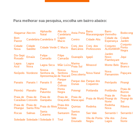
Para melhorar sua pesquisa, escolha um bairro abaixo:
Alphaville
Alto da
Barra
Barro
Alagamar
Alecrim
Areia Preta
Bodocong
Natal
Candelaria
Maxaranguape
Vermelho
Bom
Capim
Cidade da
Cidade
Candelária
Candelária II
Centro
Cidade Alta
Pastor
Macio
Esperança
Jardim
Conjunto
Cidade
Cidade
Conj. dos
Conj. dos
Conjunto
Cidade Verde
C Macio
Ponta
Nova
Satélite
Bancários
Professores
ALAGAMAR
Negra
Jardim
Dix-Sept
Felipe
Filipe
Emaús
Guarapés
Igapó
Novo
Jiqui
Rosado
Camarão
Camarão
Flamboyant
Lagoa
Lagoa
Marina
Morro
Lagoa Seca
Mãe Luíza
Mirassol
Monte Belo
Azul
Nova
Praia Sul
Branco
Nossa
Nossa
Nova
Nova
Neópolis
Nordeste
Senhora da
Senhora
Nova Natal
Pajuçara
Descoberta
Parnamirim
Apresentação
de Nazaré
Parque
Parque das
Parque dos
Panatis
Panatis I
Panatis II
das
Petrópolis
Pirangi
Dunas
Coqueiros
Colinas
Plano
Ponta
Praia de
Pitimbú
Planalto
Potengi
Potilandia
Potilândia
Palumbo
Negra
Búzios
Praia de
Praia de
Praia de
Praia de
Praia de
Praia de
Praia de
Praia de Muriú
Pirangi do
Pirangi do
Caraúbas
Cotovelo
Ganipabu
Graçandú
Maracajaú
Norte
Sul
Praia de
Praia de
Praia dos
Redinha
Praia do Meio
Quintas
Redinha
Ribeira
Pitangui
Santa Rita
Artistas
Nova
Santa
Santos
Rocas
Salinas
Santarem
San Vale
Serrambi I
Serrambi I
Catarina
Reis
Vale
Vila de Ponta
Vila dos
Zona
Soledade
Soledade I
Soledade II
Tirol
Dourado
Negra
Lagos
Norte