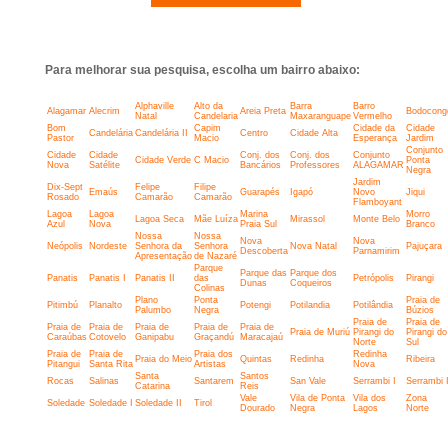
Para melhorar sua pesquisa, escolha um bairro abaixo:
Alphaville
Alto da
Barra
Barro
Alagamar
Alecrim
Areia Preta
Bodocong
Natal
Candelaria
Maxaranguape
Vermelho
Bom
Capim
Cidade da
Cidade
Candelária
Candelária II
Centro
Cidade Alta
Pastor
Macio
Esperança
Jardim
Conjunto
Cidade
Cidade
Conj. dos
Conj. dos
Conjunto
Cidade Verde
C Macio
Ponta
Nova
Satélite
Bancários
Professores
ALAGAMAR
Negra
Jardim
Dix-Sept
Felipe
Filipe
Emaús
Guarapés
Igapó
Novo
Jiqui
Rosado
Camarão
Camarão
Flamboyant
Lagoa
Lagoa
Marina
Morro
Lagoa Seca
Mãe Luíza
Mirassol
Monte Belo
Azul
Nova
Praia Sul
Branco
Nossa
Nossa
Nova
Nova
Neópolis
Nordeste
Senhora da
Senhora
Nova Natal
Pajuçara
Descoberta
Parnamirim
Apresentação
de Nazaré
Parque
Parque das
Parque dos
Panatis
Panatis I
Panatis II
das
Petrópolis
Pirangi
Dunas
Coqueiros
Colinas
Plano
Ponta
Praia de
Pitimbú
Planalto
Potengi
Potilandia
Potilândia
Palumbo
Negra
Búzios
Praia de
Praia de
Praia de
Praia de
Praia de
Praia de
Praia de
Praia de Muriú
Pirangi do
Pirangi do
Caraúbas
Cotovelo
Ganipabu
Graçandú
Maracajaú
Norte
Sul
Praia de
Praia de
Praia dos
Redinha
Praia do Meio
Quintas
Redinha
Ribeira
Pitangui
Santa Rita
Artistas
Nova
Santa
Santos
Rocas
Salinas
Santarem
San Vale
Serrambi I
Serrambi I
Catarina
Reis
Vale
Vila de Ponta
Vila dos
Zona
Soledade
Soledade I
Soledade II
Tirol
Dourado
Negra
Lagos
Norte