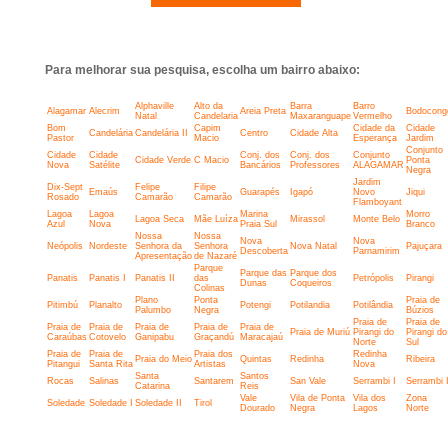
Para melhorar sua pesquisa, escolha um bairro abaixo:
Alphaville
Alto da
Barra
Barro
Alagamar
Alecrim
Areia Preta
Bodocong
Natal
Candelaria
Maxaranguape
Vermelho
Bom
Capim
Cidade da
Cidade
Candelária
Candelária II
Centro
Cidade Alta
Pastor
Macio
Esperança
Jardim
Conjunto
Cidade
Cidade
Conj. dos
Conj. dos
Conjunto
Cidade Verde
C Macio
Ponta
Nova
Satélite
Bancários
Professores
ALAGAMAR
Negra
Jardim
Dix-Sept
Felipe
Filipe
Emaús
Guarapés
Igapó
Novo
Jiqui
Rosado
Camarão
Camarão
Flamboyant
Lagoa
Lagoa
Marina
Morro
Lagoa Seca
Mãe Luíza
Mirassol
Monte Belo
Azul
Nova
Praia Sul
Branco
Nossa
Nossa
Nova
Nova
Neópolis
Nordeste
Senhora da
Senhora
Nova Natal
Pajuçara
Descoberta
Parnamirim
Apresentação
de Nazaré
Parque
Parque das
Parque dos
Panatis
Panatis I
Panatis II
das
Petrópolis
Pirangi
Dunas
Coqueiros
Colinas
Plano
Ponta
Praia de
Pitimbú
Planalto
Potengi
Potilandia
Potilândia
Palumbo
Negra
Búzios
Praia de
Praia de
Praia de
Praia de
Praia de
Praia de
Praia de
Praia de Muriú
Pirangi do
Pirangi do
Caraúbas
Cotovelo
Ganipabu
Graçandú
Maracajaú
Norte
Sul
Praia de
Praia de
Praia dos
Redinha
Praia do Meio
Quintas
Redinha
Ribeira
Pitangui
Santa Rita
Artistas
Nova
Santa
Santos
Rocas
Salinas
Santarem
San Vale
Serrambi I
Serrambi I
Catarina
Reis
Vale
Vila de Ponta
Vila dos
Zona
Soledade
Soledade I
Soledade II
Tirol
Dourado
Negra
Lagos
Norte