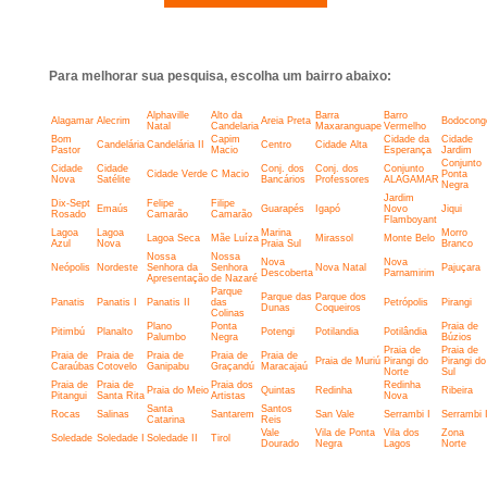
Para melhorar sua pesquisa, escolha um bairro abaixo:
Alphaville
Alto da
Barra
Barro
Alagamar
Alecrim
Areia Preta
Bodocong
Natal
Candelaria
Maxaranguape
Vermelho
Bom
Capim
Cidade da
Cidade
Candelária
Candelária II
Centro
Cidade Alta
Pastor
Macio
Esperança
Jardim
Conjunto
Cidade
Cidade
Conj. dos
Conj. dos
Conjunto
Cidade Verde
C Macio
Ponta
Nova
Satélite
Bancários
Professores
ALAGAMAR
Negra
Jardim
Dix-Sept
Felipe
Filipe
Emaús
Guarapés
Igapó
Novo
Jiqui
Rosado
Camarão
Camarão
Flamboyant
Lagoa
Lagoa
Marina
Morro
Lagoa Seca
Mãe Luíza
Mirassol
Monte Belo
Azul
Nova
Praia Sul
Branco
Nossa
Nossa
Nova
Nova
Neópolis
Nordeste
Senhora da
Senhora
Nova Natal
Pajuçara
Descoberta
Parnamirim
Apresentação
de Nazaré
Parque
Parque das
Parque dos
Panatis
Panatis I
Panatis II
das
Petrópolis
Pirangi
Dunas
Coqueiros
Colinas
Plano
Ponta
Praia de
Pitimbú
Planalto
Potengi
Potilandia
Potilândia
Palumbo
Negra
Búzios
Praia de
Praia de
Praia de
Praia de
Praia de
Praia de
Praia de
Praia de Muriú
Pirangi do
Pirangi do
Caraúbas
Cotovelo
Ganipabu
Graçandú
Maracajaú
Norte
Sul
Praia de
Praia de
Praia dos
Redinha
Praia do Meio
Quintas
Redinha
Ribeira
Pitangui
Santa Rita
Artistas
Nova
Santa
Santos
Rocas
Salinas
Santarem
San Vale
Serrambi I
Serrambi I
Catarina
Reis
Vale
Vila de Ponta
Vila dos
Zona
Soledade
Soledade I
Soledade II
Tirol
Dourado
Negra
Lagos
Norte