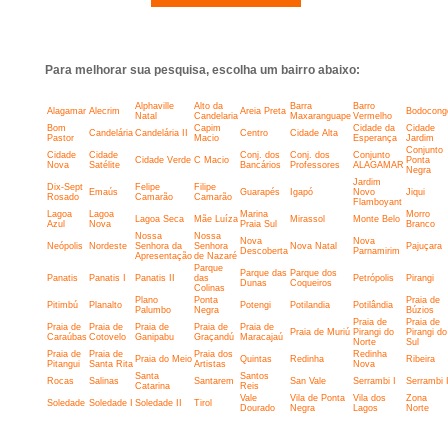
Para melhorar sua pesquisa, escolha um bairro abaixo:
Alphaville
Alto da
Barra
Barro
Alagamar
Alecrim
Areia Preta
Bodocong
Natal
Candelaria
Maxaranguape
Vermelho
Bom
Capim
Cidade da
Cidade
Candelária
Candelária II
Centro
Cidade Alta
Pastor
Macio
Esperança
Jardim
Conjunto
Cidade
Cidade
Conj. dos
Conj. dos
Conjunto
Cidade Verde
C Macio
Ponta
Nova
Satélite
Bancários
Professores
ALAGAMAR
Negra
Jardim
Dix-Sept
Felipe
Filipe
Emaús
Guarapés
Igapó
Novo
Jiqui
Rosado
Camarão
Camarão
Flamboyant
Lagoa
Lagoa
Marina
Morro
Lagoa Seca
Mãe Luíza
Mirassol
Monte Belo
Azul
Nova
Praia Sul
Branco
Nossa
Nossa
Nova
Nova
Neópolis
Nordeste
Senhora da
Senhora
Nova Natal
Pajuçara
Descoberta
Parnamirim
Apresentação
de Nazaré
Parque
Parque das
Parque dos
Panatis
Panatis I
Panatis II
das
Petrópolis
Pirangi
Dunas
Coqueiros
Colinas
Plano
Ponta
Praia de
Pitimbú
Planalto
Potengi
Potilandia
Potilândia
Palumbo
Negra
Búzios
Praia de
Praia de
Praia de
Praia de
Praia de
Praia de
Praia de
Praia de Muriú
Pirangi do
Pirangi do
Caraúbas
Cotovelo
Ganipabu
Graçandú
Maracajaú
Norte
Sul
Praia de
Praia de
Praia dos
Redinha
Praia do Meio
Quintas
Redinha
Ribeira
Pitangui
Santa Rita
Artistas
Nova
Santa
Santos
Rocas
Salinas
Santarem
San Vale
Serrambi I
Serrambi I
Catarina
Reis
Vale
Vila de Ponta
Vila dos
Zona
Soledade
Soledade I
Soledade II
Tirol
Dourado
Negra
Lagos
Norte