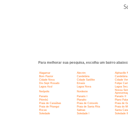
S
Para melhorar sua pesquisa, escolha um bairro abaixo
Alagamar
Alecrim
Alphaville 
Bom Pastor
Candelária
Candelária 
Cidade Nova
Cidade Satélite
Cidade Ve
Dix-Sept Rosado
Emaús
Felipe Ca
Lagoa Azul
Lagoa Nova
Lagoa Sec
Nossa Sen
Neópolis
Nordeste
Apresenta
Panatis
Panatis I
Panatis II
Pitimbú
Planalto
Plano Pal
Praia de Caraúbas
Praia de Cotovelo
Praia de G
Praia de Pitangui
Praia de Santa Rita
Praia do M
Rocas
Salinas
Santa Cata
Soledade
Soledade I
Soledade I