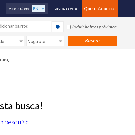
Quero Anunciar
Você está em:
MINHA CONTA
icionar bairros
Incluir bairros próximos
ais,
sta busca!
ra pesquisa