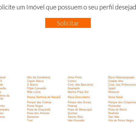
olicite um Imóvel que possuem o seu perfil desejad
Solicitar
:
Natal
Alto da Candelaria
Areia Preta
Barra Maxaranguape
II
Capim Macio
Centro
Cidade Alta
rde
C Macio
Conj. dos Bancários
Conj. dos Professore
marão
Filipe Camarão
Guarapés
Igapó
a
Mãe Luíza
Marina Praia Sul
Mirassol
hora da
Nossa Senhora de Nazaré
Nova Descoberta
Nova Natal
ção
Parque das Colinas
Parque das Dunas
Parque dos Coqueiro
umbo
Ponta Negra
Potengi
Potilandia
anipabu
Praia de Graçandú
Praia de Maracajaú
Praia de Muriú
eio
Praia dos Artistas
Quintas
Redinha
rina
Santarem
Santos Reis
San Vale
I
Tirol
Vale Dourado
Vila de Ponta Negra