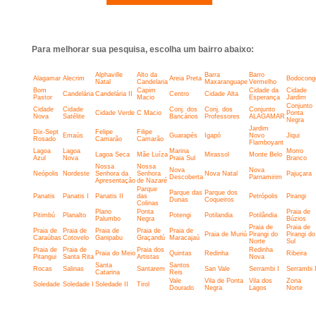
Para melhorar sua pesquisa, escolha um bairro abaixo:
Alphaville
Alto da
Barra
Barro
Alagamar
Alecrim
Areia Preta
Bodocong
Natal
Candelaria
Maxaranguape
Vermelho
Bom
Capim
Cidade da
Cidade
Candelária
Candelária II
Centro
Cidade Alta
Pastor
Macio
Esperança
Jardim
Conjunto
Cidade
Cidade
Conj. dos
Conj. dos
Conjunto
Cidade Verde
C Macio
Ponta
Nova
Satélite
Bancários
Professores
ALAGAMAR
Negra
Jardim
Dix-Sept
Felipe
Filipe
Emaús
Guarapés
Igapó
Novo
Jiqui
Rosado
Camarão
Camarão
Flamboyant
Lagoa
Lagoa
Marina
Morro
Lagoa Seca
Mãe Luíza
Mirassol
Monte Belo
Azul
Nova
Praia Sul
Branco
Nossa
Nossa
Nova
Nova
Neópolis
Nordeste
Senhora da
Senhora
Nova Natal
Pajuçara
Descoberta
Parnamirim
Apresentação
de Nazaré
Parque
Parque das
Parque dos
Panatis
Panatis I
Panatis II
das
Petrópolis
Pirangi
Dunas
Coqueiros
Colinas
Plano
Ponta
Praia de
Pitimbú
Planalto
Potengi
Potilandia
Potilândia
Palumbo
Negra
Búzios
Praia de
Praia de
Praia de
Praia de
Praia de
Praia de
Praia de
Praia de Muriú
Pirangi do
Pirangi do
Caraúbas
Cotovelo
Ganipabu
Graçandú
Maracajaú
Norte
Sul
Praia de
Praia de
Praia dos
Redinha
Praia do Meio
Quintas
Redinha
Ribeira
Pitangui
Santa Rita
Artistas
Nova
Santa
Santos
Rocas
Salinas
Santarem
San Vale
Serrambi I
Serrambi I
Catarina
Reis
Vale
Vila de Ponta
Vila dos
Zona
Soledade
Soledade I
Soledade II
Tirol
Dourado
Negra
Lagos
Norte