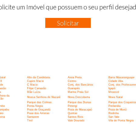
olicite um Imóvel que possuem o seu perfil desejad
Solicitar
:
Natal
Alto da Candelaria
Areia Preta
Barra Maxaranguape
II
Capim Macio
Centro
Cidade Alta
rde
C Macio
Conj. dos Bancários
Conj. dos Professore
marão
Filipe Camarão
Guarapés
Igapó
a
Mãe Luíza
Marina Praia Sul
Mirassol
hora da
Nossa Senhora de Nazaré
Nova Descoberta
Nova Natal
ção
Parque das Colinas
Parque das Dunas
Parque dos Coqueiro
umbo
Ponta Negra
Potengi
Potilandia
anipabu
Praia de Graçandú
Praia de Maracajaú
Praia de Muriú
eio
Praia dos Artistas
Quintas
Redinha
rina
Santarem
Santos Reis
San Vale
I
Tirol
Vale Dourado
Vila de Ponta Negra