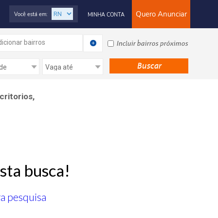
Quero Anunciar
Você está em:
MINHA CONTA
icionar bairros
Incluir bairros próximos
critorios,
sta busca!
ra pesquisa