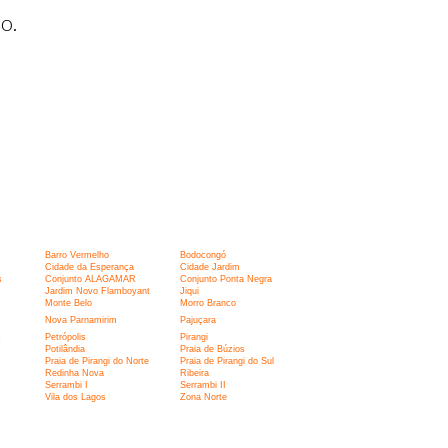
o.
Barro Vermelho
Bodocongó
Cidade da Esperança
Cidade Jardim
s
Conjunto ALAGAMAR
Conjunto Ponta Negra
Jardim Novo Flamboyant
Jiqui
Monte Belo
Morro Branco
Nova Parnamirim
Pajuçara
s
Petrópolis
Pirangi
Potilândia
Praia de Búzios
Praia de Pirangi do Norte
Praia de Pirangi do Sul
Redinha Nova
Ribeira
Serrambi I
Serrambi II
Vila dos Lagos
Zona Norte