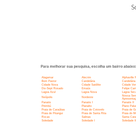
S
Para melhorar sua pesquisa, escolha um bairro abaixo
Alagamar
Alecrim
Alphaville 
Bom Pastor
Candelária
Candelária 
Cidade Nova
Cidade Satélite
Cidade Ve
Dix-Sept Rosado
Emaús
Felipe Ca
Lagoa Azul
Lagoa Nova
Lagoa Sec
Nossa Sen
Neópolis
Nordeste
Apresenta
Panatis
Panatis I
Panatis II
Pitimbú
Planalto
Plano Pal
Praia de Caraúbas
Praia de Cotovelo
Praia de G
Praia de Pitangui
Praia de Santa Rita
Praia do M
Rocas
Salinas
Santa Cata
Soledade
Soledade I
Soledade I