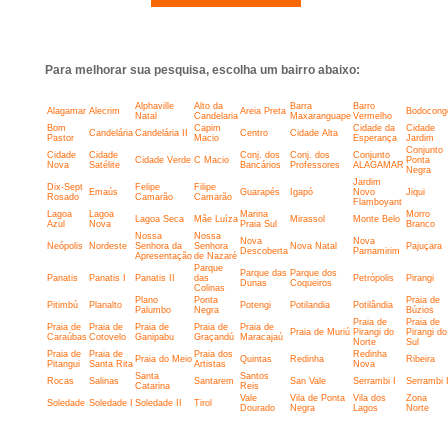
Para melhorar sua pesquisa, escolha um bairro abaixo:
Alphaville
Alto da
Barra
Barro
Alagamar
Alecrim
Areia Preta
Bodocong
Natal
Candelaria
Maxaranguape
Vermelho
Bom
Capim
Cidade da
Cidade
Candelária
Candelária II
Centro
Cidade Alta
Pastor
Macio
Esperança
Jardim
Conjunto
Cidade
Cidade
Conj. dos
Conj. dos
Conjunto
Cidade Verde
C Macio
Ponta
Nova
Satélite
Bancários
Professores
ALAGAMAR
Negra
Jardim
Dix-Sept
Felipe
Filipe
Emaús
Guarapés
Igapó
Novo
Jiqui
Rosado
Camarão
Camarão
Flamboyant
Lagoa
Lagoa
Marina
Morro
Lagoa Seca
Mãe Luíza
Mirassol
Monte Belo
Azul
Nova
Praia Sul
Branco
Nossa
Nossa
Nova
Nova
Neópolis
Nordeste
Senhora da
Senhora
Nova Natal
Pajuçara
Descoberta
Parnamirim
Apresentação
de Nazaré
Parque
Parque das
Parque dos
Panatis
Panatis I
Panatis II
das
Petrópolis
Pirangi
Dunas
Coqueiros
Colinas
Plano
Ponta
Praia de
Pitimbú
Planalto
Potengi
Potilandia
Potilândia
Palumbo
Negra
Búzios
Praia de
Praia de
Praia de
Praia de
Praia de
Praia de
Praia de
Praia de Muriú
Pirangi do
Pirangi do
Caraúbas
Cotovelo
Ganipabu
Graçandú
Maracajaú
Norte
Sul
Praia de
Praia de
Praia dos
Redinha
Praia do Meio
Quintas
Redinha
Ribeira
Pitangui
Santa Rita
Artistas
Nova
Santa
Santos
Rocas
Salinas
Santarem
San Vale
Serrambi I
Serrambi I
Catarina
Reis
Vale
Vila de Ponta
Vila dos
Zona
Soledade
Soledade I
Soledade II
Tirol
Dourado
Negra
Lagos
Norte