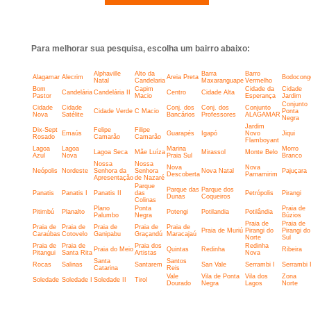
Para melhorar sua pesquisa, escolha um bairro abaixo:
Alphaville
Alto da
Barra
Barro
Alagamar
Alecrim
Areia Preta
Bodocong
Natal
Candelaria
Maxaranguape
Vermelho
Bom
Capim
Cidade da
Cidade
Candelária
Candelária II
Centro
Cidade Alta
Pastor
Macio
Esperança
Jardim
Conjunto
Cidade
Cidade
Conj. dos
Conj. dos
Conjunto
Cidade Verde
C Macio
Ponta
Nova
Satélite
Bancários
Professores
ALAGAMAR
Negra
Jardim
Dix-Sept
Felipe
Filipe
Emaús
Guarapés
Igapó
Novo
Jiqui
Rosado
Camarão
Camarão
Flamboyant
Lagoa
Lagoa
Marina
Morro
Lagoa Seca
Mãe Luíza
Mirassol
Monte Belo
Azul
Nova
Praia Sul
Branco
Nossa
Nossa
Nova
Nova
Neópolis
Nordeste
Senhora da
Senhora
Nova Natal
Pajuçara
Descoberta
Parnamirim
Apresentação
de Nazaré
Parque
Parque das
Parque dos
Panatis
Panatis I
Panatis II
das
Petrópolis
Pirangi
Dunas
Coqueiros
Colinas
Plano
Ponta
Praia de
Pitimbú
Planalto
Potengi
Potilandia
Potilândia
Palumbo
Negra
Búzios
Praia de
Praia de
Praia de
Praia de
Praia de
Praia de
Praia de
Praia de Muriú
Pirangi do
Pirangi do
Caraúbas
Cotovelo
Ganipabu
Graçandú
Maracajaú
Norte
Sul
Praia de
Praia de
Praia dos
Redinha
Praia do Meio
Quintas
Redinha
Ribeira
Pitangui
Santa Rita
Artistas
Nova
Santa
Santos
Rocas
Salinas
Santarem
San Vale
Serrambi I
Serrambi I
Catarina
Reis
Vale
Vila de Ponta
Vila dos
Zona
Soledade
Soledade I
Soledade II
Tirol
Dourado
Negra
Lagos
Norte