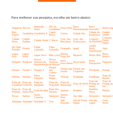
Para melhorar sua pesquisa, escolha um bairro abaixo:
Alphaville
Alto da
Barra
Barro
Alagamar
Alecrim
Areia Preta
Bodocong
Natal
Candelaria
Maxaranguape
Vermelho
Bom
Capim
Cidade da
Cidade
Candelária
Candelária II
Centro
Cidade Alta
Pastor
Macio
Esperança
Jardim
Conjunto
Cidade
Cidade
Conj. dos
Conj. dos
Conjunto
Cidade Verde
C Macio
Ponta
Nova
Satélite
Bancários
Professores
ALAGAMAR
Negra
Jardim
Dix-Sept
Felipe
Filipe
Emaús
Guarapés
Igapó
Novo
Jiqui
Rosado
Camarão
Camarão
Flamboyant
Lagoa
Lagoa
Marina
Morro
Lagoa Seca
Mãe Luíza
Mirassol
Monte Belo
Azul
Nova
Praia Sul
Branco
Nossa
Nossa
Nova
Nova
Neópolis
Nordeste
Senhora da
Senhora
Nova Natal
Pajuçara
Descoberta
Parnamirim
Apresentação
de Nazaré
Parque
Parque das
Parque dos
Panatis
Panatis I
Panatis II
das
Petrópolis
Pirangi
Dunas
Coqueiros
Colinas
Plano
Ponta
Praia de
Pitimbú
Planalto
Potengi
Potilandia
Potilândia
Palumbo
Negra
Búzios
Praia de
Praia de
Praia de
Praia de
Praia de
Praia de
Praia de
Praia de Muriú
Pirangi do
Pirangi do
Caraúbas
Cotovelo
Ganipabu
Graçandú
Maracajaú
Norte
Sul
Praia de
Praia de
Praia dos
Redinha
Praia do Meio
Quintas
Redinha
Ribeira
Pitangui
Santa Rita
Artistas
Nova
Santa
Santos
Rocas
Salinas
Santarem
San Vale
Serrambi I
Serrambi I
Catarina
Reis
Vale
Vila de Ponta
Vila dos
Zona
Soledade
Soledade I
Soledade II
Tirol
Dourado
Negra
Lagos
Norte